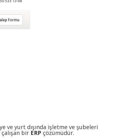
50 533 13 68
alep Formu
iye ve yurt dışında işletme ve şubeleri
 çalışan bir
ERP
çözümüdür.