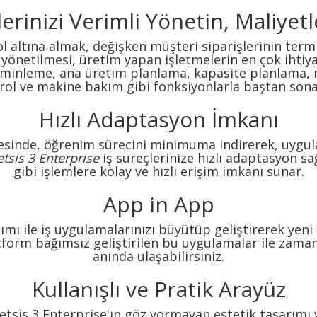
rinizi Verimli Yönetin, Maliyetle
l altına almak, değişken müşteri siparişlerinin termi
ın yönetilmesi, üretim yapan işletmelerin en çok iht
ahminleme, ana üretim planlama, kapasite planlama
trol ve makine bakım gibi fonksiyonlarla baştan sona 
Hızlı Adaptasyon İmkanı
yesinde, öğrenim sürecini minimuma indirerek, uygula
tsis 3 Enterprise
iş süreçlerinize hızlı adaptasyon s
gibi işlemlere kolay ve hızlı erişim imkanı sunar.
App in App
mı ile iş uygulamalarınızı büyütüp geliştirerek yeni 
tform bağımsız geliştirilen bu uygulamalar ile zaman
anında ulaşabilirsiniz.
Kullanışlı ve Pratik Arayüz
n Netsis 3 Enterprise'ın göz yormayan estetik tasarı