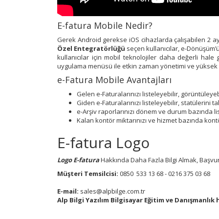
E-fatura Mobile Nedir?
Gerek Android gerekse iOS cihazlarda çalışabilen 2 ay
Özel Entegratörlüğü
seçen kullanıcılar, e-Dönüşüm’ü
kullanıcılar için mobil teknolojiler daha değerli hal
uygulama menüsü ile etkin zaman yönetimi ve yüksek v
e-Fatura Mobile Avantajları
Gelen e-Faturalarınızı listeleyebilir, görüntüleyebi
Giden e-Faturalarınızı listeleyebilir, statülerini ta
e-Arşiv raporlarınızı dönem ve durum bazında list
Kalan kontör miktarınızı ve hizmet bazında kontör
E-fatura Logo
Logo E-fatura
Hakkında Daha Fazla Bilgi Almak, Başvuru 
Müşteri Temsilcisi:
0850 533 13 68 - 0216 375 03 68
E-mail:
sales@alpbilge.com.tr
Alp Bilgi Yazılım Bilgisayar Eğitim ve Danışmanlık 