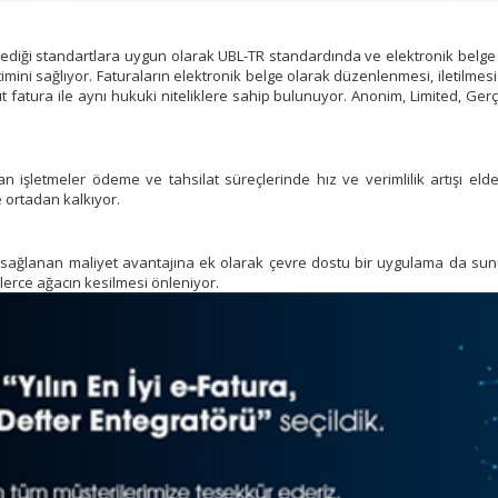
lirlediği standartlara uygun olarak UBL-TR standardında ve elektronik belge
letimini sağlıyor. Faturaların elektronik belge olarak düzenlenmesi, iletilm
t fatura ile aynı hukuki niteliklere sahip bulunuyor. Anonim, Limited, Ger
yan işletmeler ödeme ve tahsilat süreçlerinde hız ve verimlilik artışı eld
 ortadan kalkıyor.
 sağlanan maliyet avantajına ek olarak çevre dostu bir uygulama da sunu
inlerce ağacın kesilmesi önleniyor.