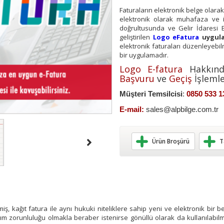
Faturaların elektronik belge olara
elektronik olarak muhafaza ve i
doğrultusunda ve Gelir İdaresi Ba
geliştirilen
Logo eFatura
uygula
elektronik faturaları düzenleyebilm
bir uygulamadır.
Logo E-fatura
Hakkınd
Başvuru
ve
Geçiş
İşlemler
Müşteri Temsilcisi
:
0850 533 1
E-mail:
sales@alpbilge.com.tr
Ürün Broşürü
T
iş, kağıt fatura ile aynı hukuki niteliklere sahip yeni ve elektronik bir 
anım zorunluluğu olmakla beraber istenirse gönüllü olarak da kullanılabil