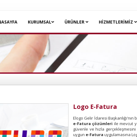
NASAYFA
KURUMSAL
ÜRÜNLER
HİZMETLERİMİZ
Logo E-Fatura
Elogo Gelir İdaresi Başkanlığı'nın b
e-Fatura çözümleri
ile mevcut ya
güvenle ve hızla gerçekleşmesini s
uygun
e-Fatura
uygulamasına Logo