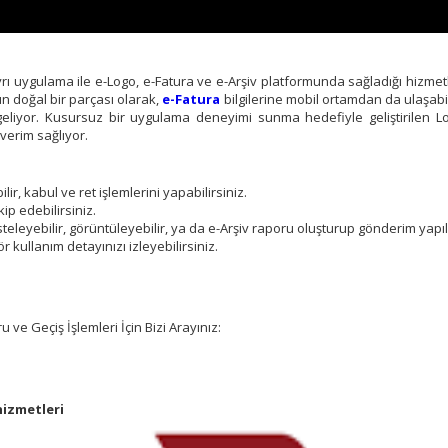
rı uygulama ile e-Logo, e-Fatura ve e-Arşiv platformunda sağladığı hizmet
n doğal bir parçası olarak,
e-Fatura
bilgilerine mobil ortamdan da ulaşabili
e geliyor. Kusursuz bir uygulama deneyimi sunma hedefiyle geliştirilen Lo
erim sağlıyor.
lir, kabul ve ret işlemlerini yapabilirsiniz.
kip edebilirsiniz.
eleyebilir, görüntüleyebilir, ya da e-Arşiv raporu oluşturup gönderim yapıla
 kullanım detayınızı izleyebilirsiniz.
ve Geçiş İşlemleri İçin Bizi Arayınız:
hizmetleri