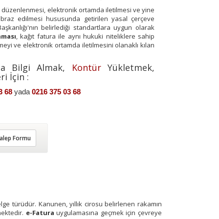
k düzenlenmesi, elektronik ortamda iletilmesi ve yine
braz edilmesi hususunda getirilen yasal çerçeve
şkanlığı'nın belirlediği standartlara uygun olarak
ması
, kağıt fatura ile aynı hukuki niteliklere sahip
eyi ve elektronik ortamda iletilmesini olanaklı kılan
a Bilgi Almak,
Kontür
Yükletmek,
i İçin :
3 68
yada
0216 375 03 68
alep Formu
belge türüdür. Kanunen, yıllık cirosu belirlenen rakamın
mektedir.
e-Fatura
uygulamasına geçmek için çevreye