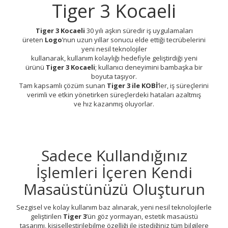
Tiger 3 Kocaeli
Tiger 3 Kocaeli
30 yılı aşkın süredir iş uygulamaları
üreten
Logo
’nun uzun yıllar sonucu elde ettiği tecrübelerini
yeni nesil teknolojiler
kullanarak, kullanım kolaylığı hedefiyle geliştirdiği yeni
ürünü
Tiger 3 Kocaeli
; kullanıcı deneyimini bambaşka bir
boyuta taşıyor.
Tam kapsamlı çözüm sunan
Tiger 3 ile KOBİ
’ler, iş süreçlerini
verimli ve etkin yönetirken süreçlerdeki hataları azaltmış
ve hız kazanmış oluyorlar.
Sadece Kullandığınız
İşlemleri İçeren Kendi
Masaüstünüzü Oluşturun
Sezgisel ve kolay kullanım baz alınarak, yeni nesil teknolojilerle
geliştirilen
Tiger 3
’ün göz yormayan, estetik masaüstü
tasarımı, kişiselleştirilebilme özelliği ile istediğiniz tüm bilgilere