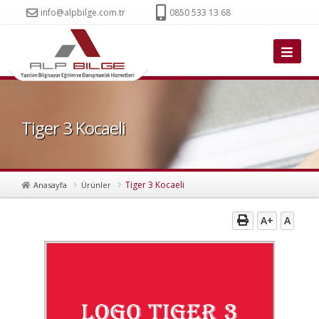
info@alpbilge.com.tr
0850 533 13 68
Tiger 3 Kocaeli
Tiger 3 Kocaeli
Anasayfa
Ürünler
A+
A