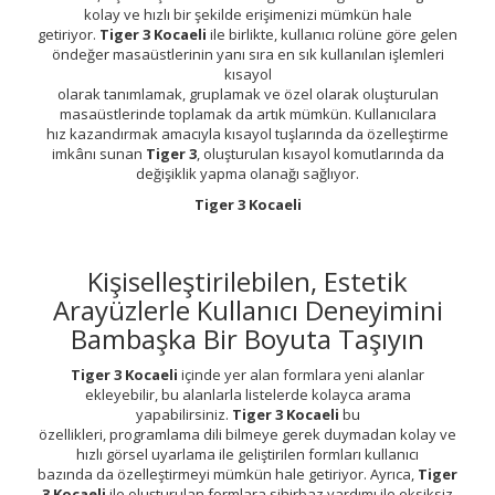
kolay ve hızlı bir şekilde erişimenizi mümkün hale
getiriyor.
Tiger 3 Kocaeli
ile birlikte, kullanıcı rolüne göre gelen
öndeğer masaüstlerinin yanı sıra en sık kullanılan işlemleri
kısayol
olarak tanımlamak, gruplamak ve özel olarak oluşturulan
masaüstlerinde toplamak da artık mümkün. Kullanıcılara
hız kazandırmak amacıyla kısayol tuşlarında da özelleştirme
imkânı sunan
Tiger 3
, oluşturulan kısayol komutlarında da
değişiklik yapma olanağı sağlıyor.
Tiger 3 Kocaeli
Kişiselleştirilebilen, Estetik
Arayüzlerle Kullanıcı Deneyimini
Bambaşka Bir Boyuta Taşıyın
Tiger 3 Kocaeli
içinde yer alan formlara yeni alanlar
ekleyebilir, bu alanlarla listelerde kolayca arama
yapabilirsiniz.
Tiger 3 Kocaeli
bu
özellikleri, programlama dili bilmeye gerek duymadan kolay ve
hızlı görsel uyarlama ile geliştirilen formları kullanıcı
bazında da özelleştirmeyi mümkün hale getiriyor. Ayrıca,
Tiger
3 Kocaeli
ile oluşturulan formlara sihirbaz yardımı ile eksiksiz