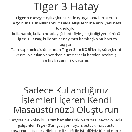
Tiger 3 Hatay
Tiger 3 Hatay
30 yılı aşkın süredir iş uygulamaları üreten
Logo
’nun uzun yıllar sonucu elde ettiği tecrübelerini yeni nesil
teknolojiler
kullanarak, kullanım kolaylığı hedefiyle geliştirdiği yeni ürünü
Tiger 3 Hatay
; kullanıcı deneyimini bambaşka bir boyuta
taşıyor.
Tam kapsamlı çözüm sunan
Tiger 3 ile KOBİ
’ler, iş süreçlerini
verimli ve etkin yönetirken süreçlerdeki hataları azaltmış
ve hız kazanmış oluyorlar.
Sadece Kullandığınız
İşlemleri İçeren Kendi
Masaüstünüzü Oluşturun
Sezgisel ve kolay kullanım baz alınarak, yeni nesil teknolojilerle
geliştirilen
Tiger 3
’ün göz yormayan, estetik masaüstü
tasarımı, kişiselleştirilebilme özelliği ile istediğiniz tüm bilgilere