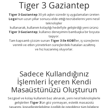
Tiger 3 Gaziantep
Tiger 3 Gaziantep
30 yılı aşkın süredir iş uygulamaları üreten
Logo
’nun uzun yıllar sonucu elde ettiği tecrübelerini yeni nesil
teknolojiler
kullanarak, kullanım kolaylığı hedefiyle geliştirdiği yeni ürünü
Tiger 3 Gaziantep
; kullanıcı deneyimini bambaşka bir boyuta
taşıyor.
Tam kapsamlı çözüm sunan
Tiger 3 ile KOBİ
’ler, iş süreçlerini
verimli ve etkin yönetirken süreçlerdeki hataları azaltmış
ve hız kazanmış oluyorlar.
Sadece Kullandığınız
İşlemleri İçeren Kendi
Masaüstünüzü Oluşturun
Sezgisel ve kolay kullanım baz alınarak, yeni nesil teknolojilerle
geliştirilen
Tiger 3
’ün göz yormayan, estetik masaüstü
tasarımı, kişiselleştirilebilme özelliği ile istediğiniz tüm bilgilere