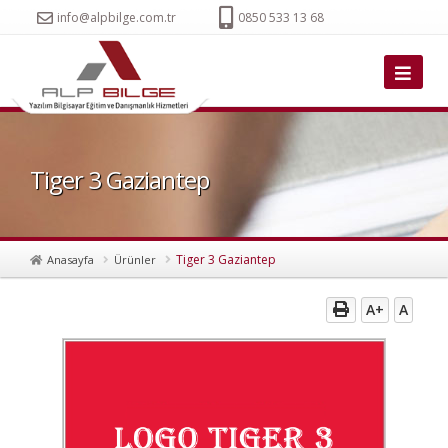
info@alpbilge.com.tr
0850 533 13 68
Tiger 3 Gaziantep
Tiger 3 Gaziantep
Anasayfa
Ürünler
A+
A