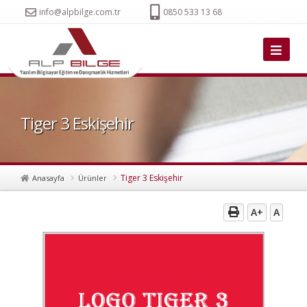
info@alpbilge.com.tr
0850 533 13 68
Tiger 3 Eskişehir
Tiger 3 Eskişehir
Anasayfa
Ürünler
A+
A