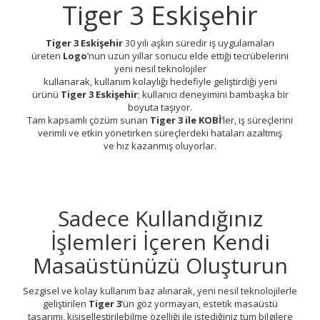
Tiger 3 Eskişehir
Tiger 3 Eskişehir
30 yılı aşkın süredir iş uygulamaları
üreten
Logo
’nun uzun yıllar sonucu elde ettiği tecrübelerini
yeni nesil teknolojiler
kullanarak, kullanım kolaylığı hedefiyle geliştirdiği yeni
ürünü
Tiger 3 Eskişehir
; kullanıcı deneyimini bambaşka bir
boyuta taşıyor.
Tam kapsamlı çözüm sunan
Tiger 3 ile KOBİ
’ler, iş süreçlerini
verimli ve etkin yönetirken süreçlerdeki hataları azaltmış
ve hız kazanmış oluyorlar.
Sadece Kullandığınız
İşlemleri İçeren Kendi
Masaüstünüzü Oluşturun
Sezgisel ve kolay kullanım baz alınarak, yeni nesil teknolojilerle
geliştirilen
Tiger 3
’ün göz yormayan, estetik masaüstü
tasarımı, kişiselleştirilebilme özelliği ile istediğiniz tüm bilgilere