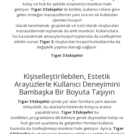
kolay ve hızlı bir şekilde erişimenizi mümkün hale
getiriyor.
Tiger 3 Eskişehir
ile birlikte, kullanıcı rolüne göre
gelen öndeğer masaüstlerinin yanı sıra en sık kullanılan
işlemleri kısayol
olarak tanımlamak, gruplamak ve özel olarak oluşturulan
masaüstlerinde toplamak da artık mümkün. Kullanıcılara
hız kazandırmak amacıyla kısayol tuşlarında da özelleştirme
imkânı sunan
Tiger 3
, oluşturulan kısayol komutlarında da
değişiklik yapma olanağı sağlıyor.
Tiger 3 Eskişehir
Kişiselleştirilebilen, Estetik
Arayüzlerle Kullanıcı Deneyimini
Bambaşka Bir Boyuta Taşıyın
Tiger 3 Eskişehir
içinde yer alan formlara yeni alanlar
ekleyebilir, bu alanlarla listelerde kolayca arama
yapabilirsiniz.
Tiger 3 Eskişehir
bu
özellikleri, programlama dili bilmeye gerek duymadan kolay ve
hızlı görsel uyarlama ile geliştirilen formları kullanıcı
bazında da özelleştirmeyi mümkün hale getiriyor. Ayrıca,
Tiger
3 Eskişehir
ile oluşturulan formlara sihirbaz yardımı ile eksiksiz