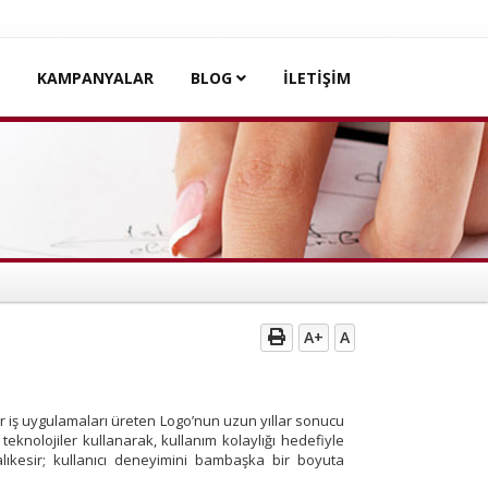
KAMPANYALAR
BLOG
İLETİŞİM
A+
A
edir iş uygulamaları üreten Logo’nun uzun yıllar sonucu
l teknolojiler kullanarak, kullanım kolaylığı hedefiyle
alıkesir; kullanıcı deneyimini bambaşka bir boyuta