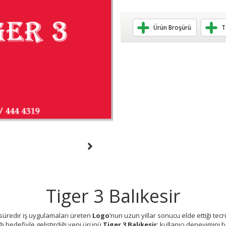
Ürün Broşürü
T
Tiger 3 Balıkesir
n süredir iş uygulamaları üreten
Logo
’nun uzun yıllar sonucu elde ettiği tecr
ğı hedefiyle geliştirdiği yeni ürünü
Tiger 3 Balıkesir
; kullanıcı deneyimini 