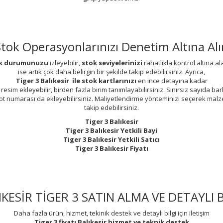
Stok Operasyonlarınızı Denetim Altına Alı
stok durumunuzu
izleyebilir,
stok seviyelerinizi
rahatlıkla kontrol altına ala
ise artık çok daha belirgin bir şekilde takip edebilirsiniz. Ayrıca,
Tiger 3 Balıkesir ile stok kartlarınızı
en ince detayına kadar
 resim ekleyebilir, birden fazla birim tanımlayabilirsiniz. Sınırsız sayıda b
lot numarası da ekleyebilirsiniz. Maliyetlendirme yönteminizi seçerek malz
takip edebilirsiniz.
Tiger 3 Balıkesir
Tiger 3 Balıkesir Yetkili Bayi
Tiger 3 Balıkesir Yetkili Satıcı
Tiger 3 Balıkesir Fiyatı
IKESİR TİGER 3 SATIN ALMA VE DETAYLI B
Daha fazla ürün, hizmet, tekinik destek ve detaylı bilgi için iletişim
Tiger 3 fiyatı
Balıkesir
hizmet ve teknik destek