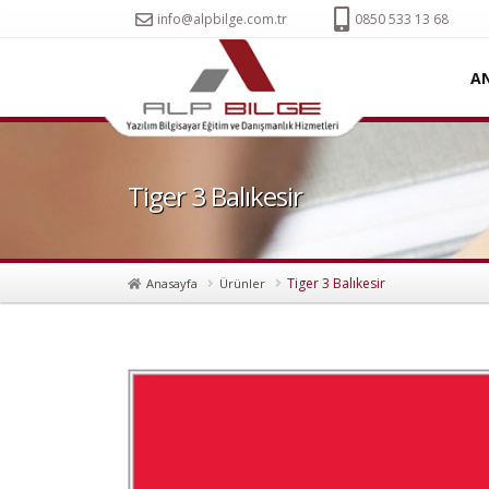
info@alpbilge.com.tr
0850 533 13 68
A
Tiger 3 Balıkesir
Tiger 3 Balıkesir
Anasayfa
Ürünler