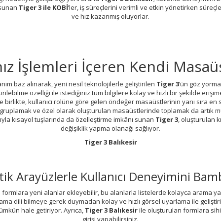
 sunan
Tiger 3 ile KOBİ
’ler, iş süreçlerini verimli ve etkin yönetirken süreçl
ve hız kazanmış oluyorlar.
nız İşlemleri İçeren Kendi Masa
nım baz alınarak, yeni nesil teknolojilerle geliştirilen
Tiger 3
’ün göz yorma
tirilebilme özelliği ile istediğiniz tüm bilgilere kolay ve hızlı bir şekilde er
le birlikte, kullanıcı rolüne göre gelen öndeğer masaüstlerinin yanı sıra en s
gruplamak ve özel olarak oluşturulan masaüstlerinde toplamak da artık m
yla kısayol tuşlarında da özelleştirme imkânı sunan
Tiger 3
, oluşturulan 
değişiklik yapma olanağı sağlıyor.
Tiger 3 Balıkesir
stetik Arayüzlerle Kullanıcı Deneyimini Ba
 formlara yeni alanlar ekleyebilir, bu alanlarla listelerde kolayca arama ya
lama dili bilmeye gerek duymadan kolay ve hızlı görsel uyarlama ile geliştiril
mkün hale getiriyor. Ayrıca,
Tiger 3 Balıkesir
ile oluşturulan formlara sihi
girişi yapabilirsiniz.