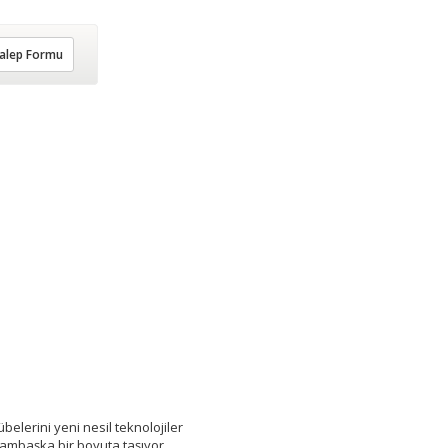
alep Formu
übelerini yeni nesil teknolojiler
bambaşka bir boyuta taşıyor.