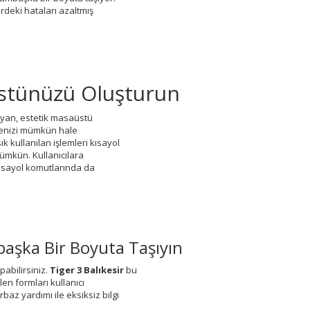
erdeki hataları azaltmış
üstünüzü Oluşturun
yan, estetik masaüstü
işimenizi mümkün hale
ık kullanılan işlemleri kısayol
ümkün. Kullanıcılara
kısayol komutlarında da
mbaşka Bir Boyuta Taşıyın
pabilirsiniz.
Tiger 3 Balıkesir
bu
en formları kullanıcı
rbaz yardımı ile eksiksiz bilgi