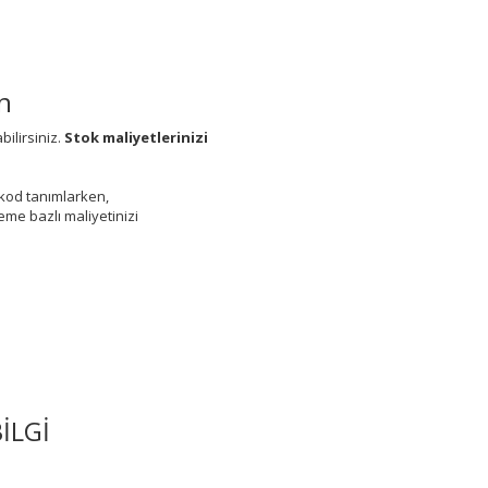
n
bilirsiniz.
Stok maliyetlerinizi
arkod tanımlarken,
eme bazlı maliyetinizi
İLGİ