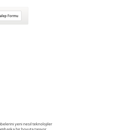
alep Formu
belerini yeni nesil teknolojiler
bambaşka bir boyuta taşıyor.