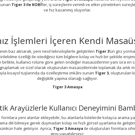
 sunan
Tiger 3 ile KOBİ
’ler, iş süreçlerini verimli ve etkin yönetirken süreçl
ve hız kazanmış oluyorlar.
nız İşlemleri İçeren Kendi Masa
nım baz alınarak, yeni nesil teknolojilerle geliştirilen
Tiger 3
’ün göz yorma
tirilebilme özelliği ile istediğiniz tüm bilgilere kolay ve hızlı bir şekilde er
le birlikte, kullanıcı rolüne göre gelen öndeğer masaüstlerinin yanı sıra en sı
gruplamak ve özel olarak oluşturulan masaüstlerinde toplamak da artık m
yla kısayol tuşlarında da özelleştirme imkânı sunan
Tiger 3
, oluşturulan 
değişiklik yapma olanağı sağlıyor.
Tiger 3 Amasya
stetik Arayüzlerle Kullanıcı Deneyimini Ba
 formlara yeni alanlar ekleyebilir, bu alanlarla listelerde kolayca arama ya
lama dili bilmeye gerek duymadan kolay ve hızlı görsel uyarlama ile geliştiril
ümkün hale getiriyor. Ayrıca,
Tiger 3 Amasya
ile oluşturulan formlara sihir
girişi yapabilirsiniz.