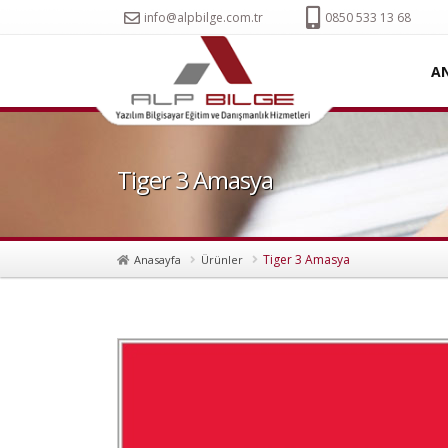
info@alpbilge.com.tr
0850 533 13 68
A
Tiger 3 Amasya
Tiger 3 Amasya
Anasayfa
Ürünler