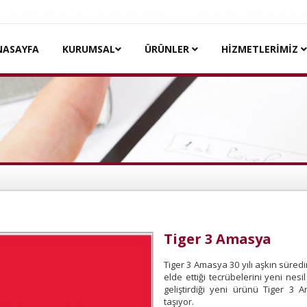
NASAYFA
KURUMSAL
ÜRÜNLER
HİZMETLERİMİZ
Tiger 3 Amasya
Tiger 3 Amasya 30 yılı aşkın süred
elde ettiği tecrübelerini yeni nesi
geliştirdiği yeni ürünü Tiger 3
taşıyor.