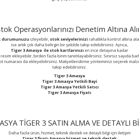
Stok Operasyonlarınızı Denetim Altına Alı
tok durumunuzu
izleyebilir,
stok seviyelerinizi
rahatlıkla kontrol altına ala
ise artık çok daha belirgin bir şekilde takip edebilirsiniz. Ayrıca,
Tiger 3 Amasya ile stok kartlarınızı
en ince detayına kadar
 resim ekleyebilir, birden fazla birim tanımlayabilirsiniz. Sınırsız sayıda b
lot numarası da ekleyebilirsiniz. Maliyetlendirme yönteminizi seçerek malz
takip edebilirsiniz.
Tiger 3 Amasya
Tiger 3 Amasya Yetkili Bayi
Tiger 3 Amasya Yetkili Satıcı
Tiger 3 Amasya Fiyatı
ASYA TİGER 3 SATIN ALMA VE DETAYLI Bİ
Daha fazla ürün, hizmet, tekinik destek ve detaylı bilgi için iletişim
Tiger 3 fiyatı
Amasya
hizmet ve teknik destek