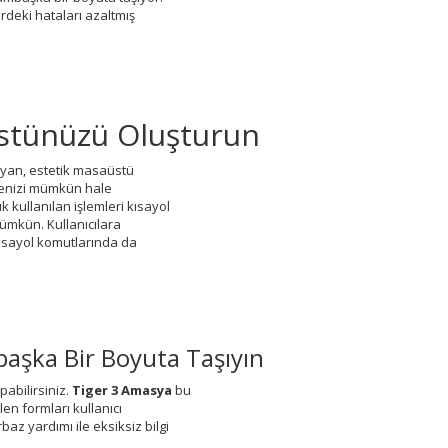
erdeki hataları azaltmış
üstünüzü Oluşturun
yan, estetik masaüstü
işimenizi mümkün hale
k kullanılan işlemleri kısayol
ümkün. Kullanıcılara
kısayol komutlarında da
mbaşka Bir Boyuta Taşıyın
pabilirsiniz.
Tiger 3 Amasya
bu
en formları kullanıcı
baz yardımı ile eksiksiz bilgi