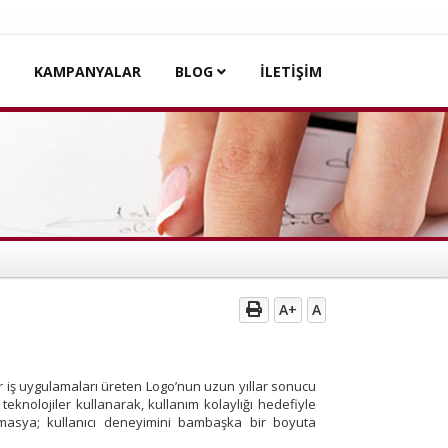
KAMPANYALAR
BLOG
İLETİŞİM
A+
A
ir iş uygulamaları üreten Logo’nun uzun yıllar sonucu
l teknolojiler kullanarak, kullanım kolaylığı hedefiyle
 Amasya; kullanıcı deneyimini bambaşka bir boyuta