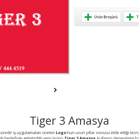
Ürün Broşürü
T
Tiger 3 Amasya
 süredir iş uygulamaları üreten
Logo
’nun uzun yıllar sonucu elde ettiği tecrü
ğı hedefiyle geliştirdiği yeni ürünü
Tiger 3 Amasya
; kullanıcı deneyimini 