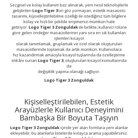
Sezgisel ve kolay kullanım baz alınarak, yeni nesil teknolojilerle
geliştirilen
Logo Tiger 3
’ün göz yormayan, estetik masaüstü
tasarımı, kişiselleştirilebilme özelliği ile istediğiniz tüm bilgilere
kolay ve hızlı bir şekilde erişimenizi mümkün hale
getiriyor.
Logo Tiger 3 Zonguldak
ile birlikte, kullanıcı rolüne
göre gelen öndeğer masaüstlerinin yanı sıra en sık kullanılan
işlemleri kısayol
olarak tanımlamak, gruplamak ve özel olarak oluşturulan
masaüstlerinde toplamak da artık mümkün. Kullanıcılara
hız kazandırmak amacıyla kısayol tuşlarında da özelleştirme
imkânı sunan
Logo Tiger 3
, oluşturulan kısayol komutlarında
da
değişiklik yapma olanağı sağlıyor.
Logo Tiger 3 Zonguldak
Kişiselleştirilebilen, Estetik
Arayüzlerle Kullanıcı Deneyimini
Bambaşka Bir Boyuta Taşıyın
Logo Tiger 3 Zonguldak
içinde yer alan formlara yeni alanlar
ekleyebilir, bu alanlarla listelerde kolayca arama yapabilirsiniz.