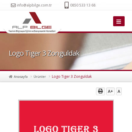
info@alpbilge.com.tr
0850 533 13 68
Logo Tiger 3 Zonguldak
Logo Tiger 3 Zonguldak
Anasayfa
Ürünler
A+
A