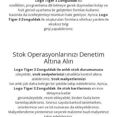
Logo Tiger 3 Zonguldak
bu
özellikleri, programlama dili bilmeye gerek duymadan kolay ve
hızlı görsel uyarlama ile geliştirilen formları kullanıcı
bazında da özelleştirmeyi mümkün hale getiriyor. Ayrıca,
Logo
Tiger 3 Zonguldak
ile oluşturulan formlara sihirbaz yardımı ile
eksiksiz bilgi
girişi yapabilirsiniz.
Stok Operasyonlarınızı Denetim
Altına Alın
Logo Tiger 3 Zonguldak ile anlık stok durumunuzu
izleyebilir,
stok seviyelerinizi
rahatlıkla kontrol altına
alabilirsiniz.
Stok maliyetlerinizi
ise artık çok daha belirgin bir şekilde takip edebilirsiniz. Ayrıca,
Logo Tiger 3 Zonguldak ile stok kartlarınızı
en ince
detayına kadar
görüntüleyebilir, resim ekleyebilir, birden fazla birim
tanımlayabilirsiniz. Sınırsız sayıda barkod tanımlarken,
ürünlerinize seri ve lot numarası da ekleyebilirsiniz.
Maliyetlendirme yönteminizi seçerek malzeme bazlı maliyetinizi
takip edebilirsiniz.