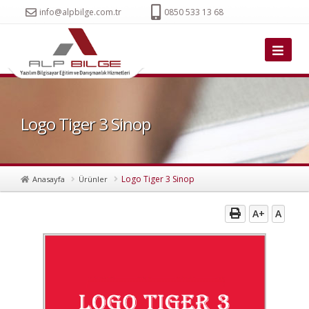
info@alpbilge.com.tr
0850 533 13 68
Logo Tiger 3 Sinop
Logo Tiger 3 Sinop
Anasayfa
Ürünler
A+
A