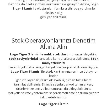
bazında da özelleştirmeyi mümkün hale getiriyor. Ayrıca,
Logo
Tiger 3 İzmir
ile oluşturulan formlara sihirbaz yardımı ile
eksiksiz bilgi
girişi yapabilirsiniz.
Stok Operasyonlarınızı Denetim
Altına Alın
Logo Tiger 3 İzmir ile anlık stok durumunuzu
izleyebilir,
stok seviyelerinizi
rahatlıkla kontrol altına alabilirsiniz.
Stok
maliyetlerinizi
ise artık çok daha belirgin bir şekilde takip edebilirsiniz. Ayrıca,
Logo Tiger 3 İzmir ile stok kartlarınızı
en ince detayına
kadar
görüntüleyebilir, resim ekleyebilir, birden fazla birim
tanımlayabilirsiniz. Sınırsız sayıda barkod tanımlarken,
ürünlerinize seri ve lot numarası da ekleyebilirsiniz.
Maliyetlendirme yönteminizi seçerek malzeme bazlı maliyetinizi
takip edebilirsiniz.
Logo Tiger 3 İzmir