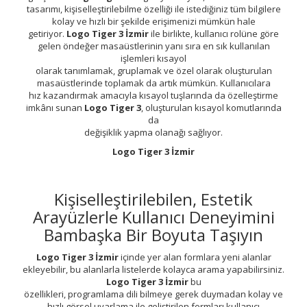
tasarımı, kişiselleştirilebilme özelliği ile istediğiniz tüm bilgilere
kolay ve hızlı bir şekilde erişimenizi mümkün hale
getiriyor.
Logo Tiger 3 İzmir
ile birlikte, kullanıcı rolüne göre
gelen öndeğer masaüstlerinin yanı sıra en sık kullanılan
işlemleri kısayol
olarak tanımlamak, gruplamak ve özel olarak oluşturulan
masaüstlerinde toplamak da artık mümkün. Kullanıcılara
hız kazandırmak amacıyla kısayol tuşlarında da özelleştirme
imkânı sunan
Logo Tiger 3
, oluşturulan kısayol komutlarında
da
değişiklik yapma olanağı sağlıyor.
Logo Tiger 3 İzmir
Kişiselleştirilebilen, Estetik
Arayüzlerle Kullanıcı Deneyimini
Bambaşka Bir Boyuta Taşıyın
Logo Tiger 3 İzmir
içinde yer alan formlara yeni alanlar
ekleyebilir, bu alanlarla listelerde kolayca arama yapabilirsiniz.
Logo Tiger 3 İzmir
bu
özellikleri, programlama dili bilmeye gerek duymadan kolay ve
hızlı görsel uyarlama ile geliştirilen formları kullanıcı