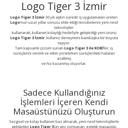
Logo Tiger 3 İzmir
Logo Tiger 3 İzmir
30 yılı aşkın süredir iş uygulamaları üreten
Logo
’nun uzun yıllar sonucu elde ettiği tecrübelerini yeni nesil
teknolojiler
kullanarak, kullanım kolaylığı hedefiyle geliştirdiği yeni ürünü
Logo Tiger 3 İzmir
; kullanıcı deneyimini bambaşka bir boyuta
taşıyor.
Tam kapsamlı çözüm sunan
Logo Tiger 3 ile KOBİ
’ler, iş
süreçlerini verimli ve etkin yönetirken süreçlerdeki hataları
azaltmış
ve hız kazanmış oluyorlar.
Sadece Kullandığınız
İşlemleri İçeren Kendi
Masaüstünüzü Oluşturun
Sezgisel ve kolay kullanım baz alınarak, yeni nesil teknolojilerle
geliştirilen
Logo Tiger 3
’ün göz yormayan, estetik masaüstü