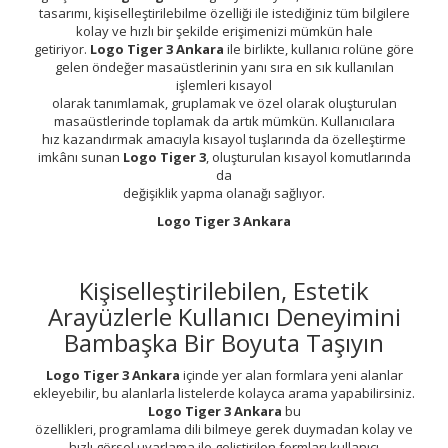
tasarımı, kişiselleştirilebilme özelliği ile istediğiniz tüm bilgilere
kolay ve hızlı bir şekilde erişimenizi mümkün hale
getiriyor.
Logo Tiger 3 Ankara
ile birlikte, kullanıcı rolüne göre
gelen öndeğer masaüstlerinin yanı sıra en sık kullanılan
işlemleri kısayol
olarak tanımlamak, gruplamak ve özel olarak oluşturulan
masaüstlerinde toplamak da artık mümkün. Kullanıcılara
hız kazandırmak amacıyla kısayol tuşlarında da özelleştirme
imkânı sunan
Logo Tiger 3
, oluşturulan kısayol komutlarında
da
değişiklik yapma olanağı sağlıyor.
Logo Tiger 3 Ankara
Kişiselleştirilebilen, Estetik
Arayüzlerle Kullanıcı Deneyimini
Bambaşka Bir Boyuta Taşıyın
Logo Tiger 3 Ankara
içinde yer alan formlara yeni alanlar
ekleyebilir, bu alanlarla listelerde kolayca arama yapabilirsiniz.
Logo Tiger 3 Ankara
bu
özellikleri, programlama dili bilmeye gerek duymadan kolay ve
hızlı görsel uyarlama ile geliştirilen formları kullanıcı