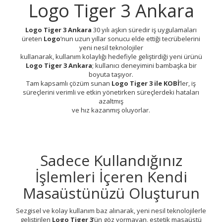
Logo Tiger 3 Ankara
Logo Tiger 3 Ankara
30 yılı aşkın süredir iş uygulamaları
üreten
Logo
’nun uzun yıllar sonucu elde ettiği tecrübelerini
yeni nesil teknolojiler
kullanarak, kullanım kolaylığı hedefiyle geliştirdiği yeni ürünü
Logo Tiger 3 Ankara
; kullanıcı deneyimini bambaşka bir
boyuta taşıyor.
Tam kapsamlı çözüm sunan
Logo Tiger 3 ile KOBİ
’ler, iş
süreçlerini verimli ve etkin yönetirken süreçlerdeki hataları
azaltmış
ve hız kazanmış oluyorlar.
Sadece Kullandığınız
İşlemleri İçeren Kendi
Masaüstünüzü Oluşturun
Sezgisel ve kolay kullanım baz alınarak, yeni nesil teknolojilerle
geliştirilen
Logo Tiger 3
’ün göz yormayan, estetik masaüstü