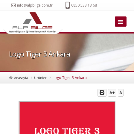
info@alpbilge.com.tr
0850 533 13 68
Logo Tiger 3 Ankara
Logo Tiger 3 Ankara
Anasayfa
Ürünler
A+
A