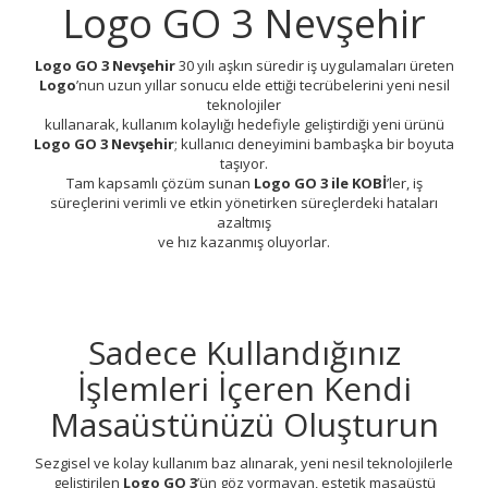
Logo GO 3 Nevşehir
Logo GO 3 Nevşehir
30 yılı aşkın süredir iş uygulamaları üreten
Logo
’nun uzun yıllar sonucu elde ettiği tecrübelerini yeni nesil
teknolojiler
kullanarak, kullanım kolaylığı hedefiyle geliştirdiği yeni ürünü
Logo GO 3 Nevşehir
; kullanıcı deneyimini bambaşka bir boyuta
taşıyor.
Tam kapsamlı çözüm sunan
Logo GO 3 ile KOBİ
’ler, iş
süreçlerini verimli ve etkin yönetirken süreçlerdeki hataları
azaltmış
ve hız kazanmış oluyorlar.
Sadece Kullandığınız
İşlemleri İçeren Kendi
Masaüstünüzü Oluşturun
Sezgisel ve kolay kullanım baz alınarak, yeni nesil teknolojilerle
geliştirilen
Logo GO 3
’ün göz yormayan, estetik masaüstü