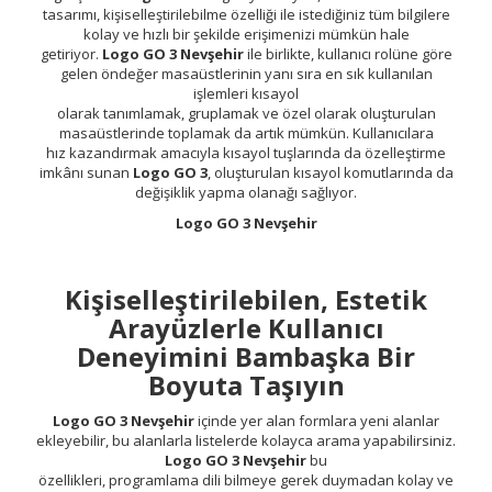
tasarımı, kişiselleştirilebilme özelliği ile istediğiniz tüm bilgilere
kolay ve hızlı bir şekilde erişimenizi mümkün hale
getiriyor.
Logo GO 3 Nevşehir
ile birlikte, kullanıcı rolüne göre
gelen öndeğer masaüstlerinin yanı sıra en sık kullanılan
işlemleri kısayol
olarak tanımlamak, gruplamak ve özel olarak oluşturulan
masaüstlerinde toplamak da artık mümkün. Kullanıcılara
hız kazandırmak amacıyla kısayol tuşlarında da özelleştirme
imkânı sunan
Logo GO 3
, oluşturulan kısayol komutlarında da
değişiklik yapma olanağı sağlıyor.
Logo GO 3 Nevşehir
Kişiselleştirilebilen, Estetik
Arayüzlerle Kullanıcı
Deneyimini Bambaşka Bir
Boyuta Taşıyın
Logo GO 3 Nevşehir
içinde yer alan formlara yeni alanlar
ekleyebilir, bu alanlarla listelerde kolayca arama yapabilirsiniz.
Logo GO 3 Nevşehir
bu
özellikleri, programlama dili bilmeye gerek duymadan kolay ve