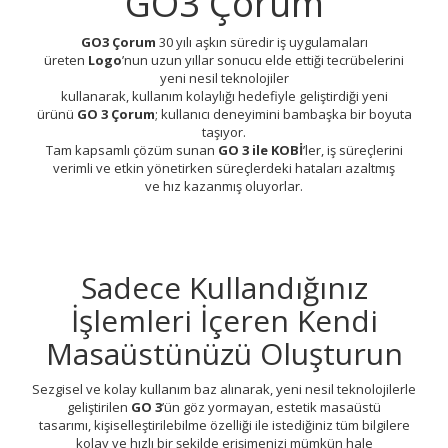
GO3 Çorum
GO3 Çorum
30 yılı aşkın süredir iş uygulamaları
üreten
Logo
’nun uzun yıllar sonucu elde ettiği tecrübelerini
yeni nesil teknolojiler
kullanarak, kullanım kolaylığı hedefiyle geliştirdiği yeni
ürünü
GO 3 Çorum
; kullanıcı deneyimini bambaşka bir boyuta
taşıyor.
Tam kapsamlı çözüm sunan
GO 3 ile KOBİ
’ler, iş süreçlerini
verimli ve etkin yönetirken süreçlerdeki hataları azaltmış
ve hız kazanmış oluyorlar.
Sadece Kullandığınız
İşlemleri İçeren Kendi
Masaüstünüzü Oluşturun
Sezgisel ve kolay kullanım baz alınarak, yeni nesil teknolojilerle
geliştirilen
GO 3
’ün göz yormayan, estetik masaüstü
tasarımı, kişiselleştirilebilme özelliği ile istediğiniz tüm bilgilere
kolay ve hızlı bir şekilde erişimenizi mümkün hale