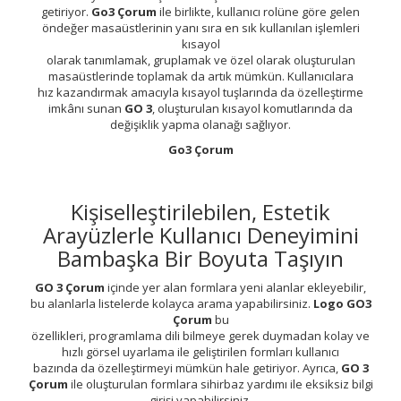
getiriyor.
Go3 Çorum
ile birlikte, kullanıcı rolüne göre gelen
öndeğer masaüstlerinin yanı sıra en sık kullanılan işlemleri
kısayol
olarak tanımlamak, gruplamak ve özel olarak oluşturulan
masaüstlerinde toplamak da artık mümkün. Kullanıcılara
hız kazandırmak amacıyla kısayol tuşlarında da özelleştirme
imkânı sunan
GO 3
, oluşturulan kısayol komutlarında da
değişiklik yapma olanağı sağlıyor.
Go3 Çorum
Kişiselleştirilebilen, Estetik
Arayüzlerle Kullanıcı Deneyimini
Bambaşka Bir Boyuta Taşıyın
GO 3 Çorum
içinde yer alan formlara yeni alanlar ekleyebilir,
bu alanlarla listelerde kolayca arama yapabilirsiniz.
Logo GO3
Çorum
bu
özellikleri, programlama dili bilmeye gerek duymadan kolay ve
hızlı görsel uyarlama ile geliştirilen formları kullanıcı
bazında da özelleştirmeyi mümkün hale getiriyor. Ayrıca,
GO 3
Çorum
ile oluşturulan formlara sihirbaz yardımı ile eksiksiz bilgi
girişi yapabilirsiniz.