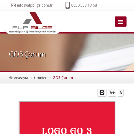
info@alpbilge.com.tr
0850 533 13 68
GO3 Çorum
GO3 Çorum
Anasayfa
Ürünler
A+
A