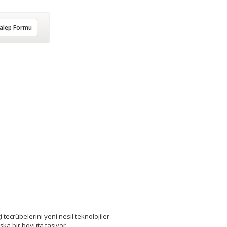
alep Formu
i tecrübelerini yeni nesil teknolojiler
şka bir boyuta taşıyor.