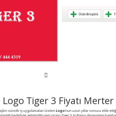
Ürün Broşürü
T
Logo Tiger 3 Fiyatı Merter
 aşkın süredir iş uygulamaları üreten
Logo
’nun uzun yıllar sonucu elde ettiğ
olaylığı hedefiyle geliştirdiği yeni ürünü Tiger 3; kullanıcı deneyimini bamba