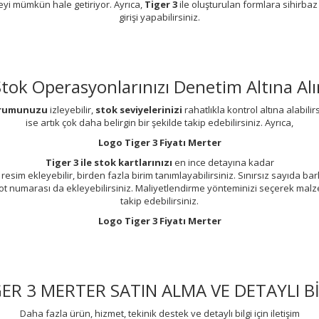
yi mümkün hale getiriyor. Ayrıca,
Tiger 3
ile oluşturulan formlara sihirbaz y
girişi yapabilirsiniz.
Stok Operasyonlarınızı Denetim Altına Alı
durumunuzu
izleyebilir,
stok seviyelerinizi
rahatlıkla kontrol altına alabilir
ise artık çok daha belirgin bir şekilde takip edebilirsiniz. Ayrıca,
Logo Tiger 3 Fiyatı Merter
Tiger 3 ile stok kartlarınızı
en ince detayına kadar
 resim ekleyebilir, birden fazla birim tanımlayabilirsiniz. Sınırsız sayıda b
lot numarası da ekleyebilirsiniz. Maliyetlendirme yönteminizi seçerek malz
takip edebilirsiniz.
Logo Tiger 3 Fiyatı Merter
GER 3 MERTER SATIN ALMA VE DETAYLI Bİ
Daha fazla ürün, hizmet, tekinik destek ve detaylı bilgi için iletişim