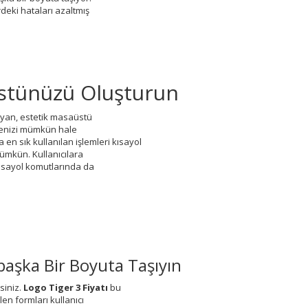
erdeki hataları azaltmış
üstünüzü Oluşturun
yan, estetik masaüstü
işimenizi mümkün hale
a en sık kullanılan işlemleri kısayol
ümkün. Kullanıcılara
kısayol komutlarında da
mbaşka Bir Boyuta Taşıyın
siniz.
Logo Tiger 3 Fiyatı
bu
en formları kullanıcı