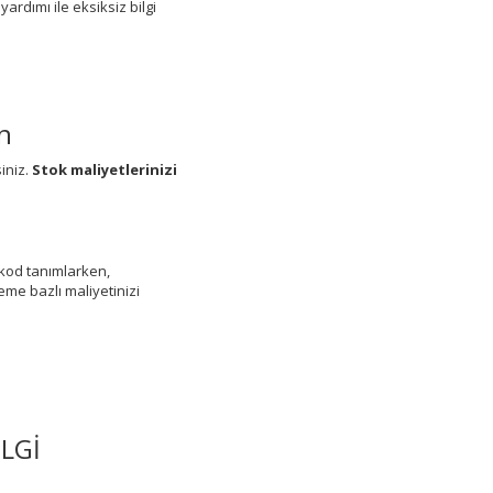
ardımı ile eksiksiz bilgi
n
siniz.
Stok maliyetlerinizi
arkod tanımlarken,
eme bazlı maliyetinizi
LGİ