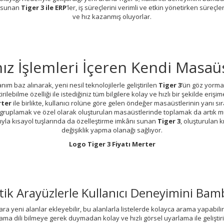
 sunan
Tiger 3 ile ERP
’ler, iş süreçlerini verimli ve etkin yönetirken süreçl
ve hız kazanmış oluyorlar.
nız İşlemleri İçeren Kendi Masa
nım baz alınarak, yeni nesil teknolojilerle geliştirilen
Tiger 3
’ün göz yorma
tirilebilme özelliği ile istediğiniz tüm bilgilere kolay ve hızlı bir şekilde er
rter
ile birlikte, kullanıcı rolüne göre gelen öndeğer masaüstlerinin yanı sır
gruplamak ve özel olarak oluşturulan masaüstlerinde toplamak da artık m
yla kısayol tuşlarında da özelleştirme imkânı sunan
Tiger 3
, oluşturulan 
değişiklik yapma olanağı sağlıyor.
Logo
Tiger
3 Fiyatı Merter
stetik Arayüzlerle Kullanıcı Deneyimini Ba
ra yeni alanlar ekleyebilir, bu alanlarla listelerde kolayca arama yapabilir
lama dili bilmeye gerek duymadan kolay ve hızlı görsel uyarlama ile geliştiril