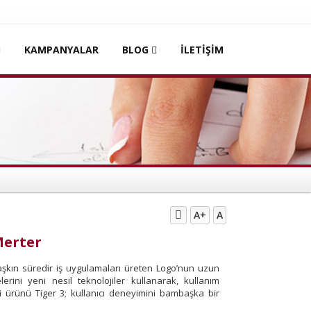
KAMPANYALAR
BLOG
İLETİŞİM
A+
A
Merter
ı aşkın süredir iş uygulamaları üreten Logo’nun uzun
lerini yeni nesil teknolojiler kullanarak, kullanım
eni ürünü Tiger 3; kullanıcı deneyimini bambaşka bir