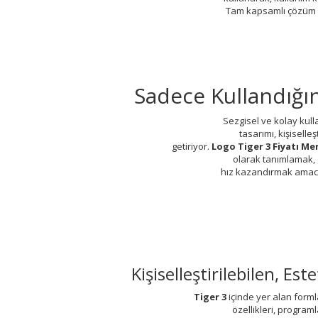
Tam kapsamlı çözüm
Sadece Kullandığı
Sezgisel ve kolay kulla
tasarımı, kişiselleş
getiriyor.
Logo Tiger 3 Fiyatı Me
olarak tanımlamak, 
hız kazandırmak amacı
Kişiselleştirilebilen, E
Tiger 3
içinde yer alan formla
özellikleri, program