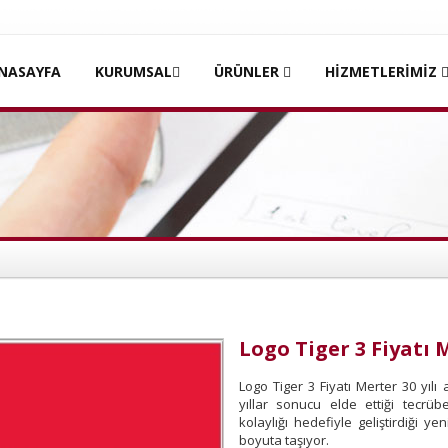
NASAYFA
KURUMSAL
ÜRÜNLER
HİZMETLERİMİZ
Logo Tiger 3 Fiyatı 
Logo Tiger 3 Fiyatı Merter 30 yıl
yıllar sonucu elde ettiği tecrübe
kolaylığı hedefiyle geliştirdiği y
boyuta taşıyor.