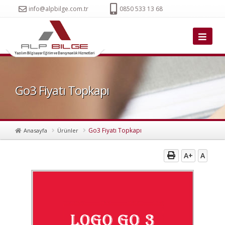
info@alpbilge.com.tr
0850 533 13 68
Go3 Fiyatı Topkapı
Go3 Fiyatı Topkapı
Anasayfa
Ürünler
A+
A