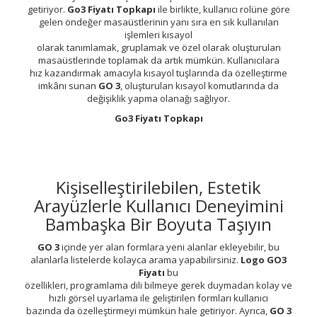
getiriyor.
Go3 Fiyatı Topkapı
ile birlikte, kullanıcı rolüne göre
gelen öndeğer masaüstlerinin yanı sıra en sık kullanılan
işlemleri kısayol
olarak tanımlamak, gruplamak ve özel olarak oluşturulan
masaüstlerinde toplamak da artık mümkün. Kullanıcılara
hız kazandırmak amacıyla kısayol tuşlarında da özelleştirme
imkânı sunan
GO 3
, oluşturulan kısayol komutlarında da
değişiklik yapma olanağı sağlıyor.
Go3 Fiyatı Topkapı
Kişiselleştirilebilen, Estetik
Arayüzlerle Kullanıcı Deneyimini
Bambaşka Bir Boyuta Taşıyın
GO 3
içinde yer alan formlara yeni alanlar ekleyebilir, bu
alanlarla listelerde kolayca arama yapabilirsiniz.
Logo GO3
Fiyatı
bu
özellikleri, programlama dili bilmeye gerek duymadan kolay ve
hızlı görsel uyarlama ile geliştirilen formları kullanıcı
bazında da özelleştirmeyi mümkün hale getiriyor. Ayrıca,
GO 3