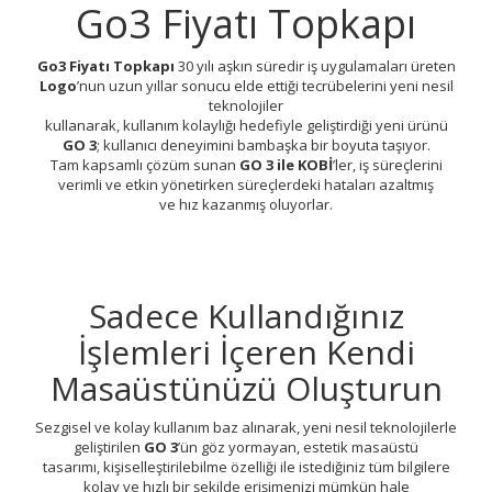
Go3 Fiyatı Topkapı
Go3 Fiyatı Topkapı
30 yılı aşkın süredir iş uygulamaları üreten
Logo
’nun uzun yıllar sonucu elde ettiği tecrübelerini yeni nesil
teknolojiler
kullanarak, kullanım kolaylığı hedefiyle geliştirdiği yeni ürünü
GO 3
; kullanıcı deneyimini bambaşka bir boyuta taşıyor.
Tam kapsamlı çözüm sunan
GO 3 ile KOBİ
’ler, iş süreçlerini
verimli ve etkin yönetirken süreçlerdeki hataları azaltmış
ve hız kazanmış oluyorlar.
Sadece Kullandığınız
İşlemleri İçeren Kendi
Masaüstünüzü Oluşturun
Sezgisel ve kolay kullanım baz alınarak, yeni nesil teknolojilerle
geliştirilen
GO 3
’ün göz yormayan, estetik masaüstü
tasarımı, kişiselleştirilebilme özelliği ile istediğiniz tüm bilgilere
kolay ve hızlı bir şekilde erişimenizi mümkün hale