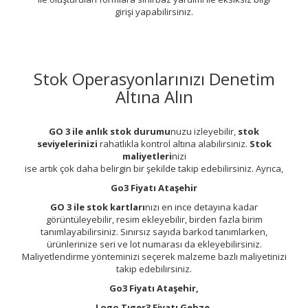
girişi yapabilirsiniz.
Stok Operasyonlarınızı Denetim
Altına Alın
GO 3 ile anlık stok durumu
nuzu izleyebilir,
stok
seviyelerinizi
rahatlıkla kontrol altına alabilirsiniz.
Stok
maliyetleri
nizi
ise artık çok daha belirgin bir şekilde takip edebilirsiniz. Ayrıca,
Go3 Fiyatı Ataşehir
GO 3 ile stok kartları
nızı en ince detayına kadar
görüntüleyebilir, resim ekleyebilir, birden fazla birim
tanımlayabilirsiniz. Sınırsız sayıda barkod tanımlarken,
ürünlerinize seri ve lot numarası da ekleyebilirsiniz.
Maliyetlendirme yönteminizi seçerek malzeme bazlı maliyetinizi
takip edebilirsiniz.
Go3 Fiyatı Ataşehir,
Logo Tıger3 Fiyatı Gebze,