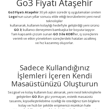
Go3 Fiyatı Ataşehir
Go3 Fiyatı Ataşehir
30 yılı aşkın süredir iş uygulamaları üreten
Logo
’nun uzun yıllar sonucu elde ettiği tecrübelerini yeni nesil
teknolojiler
kullanarak, kullanım kolaylığı hedefiyle geliştirdiği yeni ürünü
GO 3
; kullanıcı deneyimini bambaşka bir boyuta taşıyor.
Tam kapsamlı çözüm sunan
GO 3 ile KOBİ
’ler, iş süreçlerini
verimli ve etkin yönetirken süreçlerdeki hataları azaltmış
ve hız kazanmış oluyorlar.
Sadece Kullandığınız
İşlemleri İçeren Kendi
Masaüstünüzü Oluşturun
Sezgisel ve kolay kullanım baz alınarak, yeni nesil teknolojilerle
geliştirilen
GO 3
’ün göz yormayan, estetik masaüstü
tasarımı, kişiselleştirilebilme özelliği ile istediğiniz tüm bilgilere
kolay ve hızlı bir şekilde erişimenizi mümkün hale