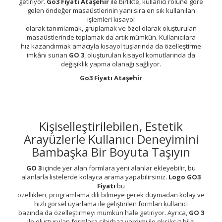
getiriyor.
Go3 Fiyatı Ataşehir
ile birlikte, kullanıcı rolüne göre
gelen öndeğer masaüstlerinin yanı sıra en sık kullanılan
işlemleri kısayol
olarak tanımlamak, gruplamak ve özel olarak oluşturulan
masaüstlerinde toplamak da artık mümkün. Kullanıcılara
hız kazandırmak amacıyla kısayol tuşlarında da özelleştirme
imkânı sunan
GO 3
, oluşturulan kısayol komutlarında da
değişiklik yapma olanağı sağlıyor.
Go3 Fiyatı Ataşehir
Kişiselleştirilebilen, Estetik
Arayüzlerle Kullanıcı Deneyimini
Bambaşka Bir Boyuta Taşıyın
GO 3
içinde yer alan formlara yeni alanlar ekleyebilir, bu
alanlarla listelerde kolayca arama yapabilirsiniz.
Logo GO3
Fiyatı
bu
özellikleri, programlama dili bilmeye gerek duymadan kolay ve
hızlı görsel uyarlama ile geliştirilen formları kullanıcı
bazında da özelleştirmeyi mümkün hale getiriyor. Ayrıca,
GO 3
ile oluşturulan formlara sihirbaz yardımı ile eksiksiz bilgi