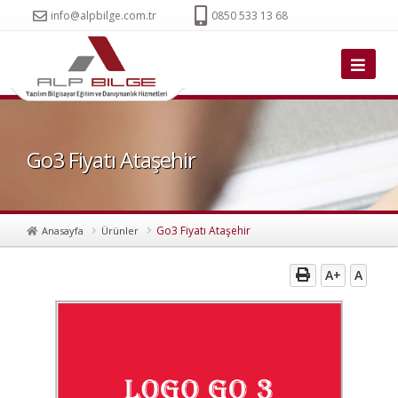
info@alpbilge.com.tr
0850 533 13 68
Go3 Fiyatı Ataşehir
Go3 Fiyatı Ataşehir
Anasayfa
Ürünler
A+
A