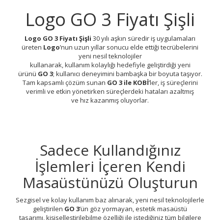
Logo GO 3 Fiyatı Şişli
Logo GO 3 Fiyatı Şişli
30 yılı aşkın süredir iş uygulamaları
üreten
Logo
’nun uzun yıllar sonucu elde ettiği tecrübelerini
yeni nesil teknolojiler
kullanarak, kullanım kolaylığı hedefiyle geliştirdiği yeni
ürünü
GO 3
; kullanıcı deneyimini bambaşka bir boyuta taşıyor.
Tam kapsamlı çözüm sunan
GO 3 ile KOBİ
’ler, iş süreçlerini
verimli ve etkin yönetirken süreçlerdeki hataları azaltmış
ve hız kazanmış oluyorlar.
Sadece Kullandığınız
İşlemleri İçeren Kendi
Masaüstünüzü Oluşturun
Sezgisel ve kolay kullanım baz alınarak, yeni nesil teknolojilerle
geliştirilen
GO 3
’ün göz yormayan, estetik masaüstü
tasarımı, kişiselleştirilebilme özelliği ile istediğiniz tüm bilgilere