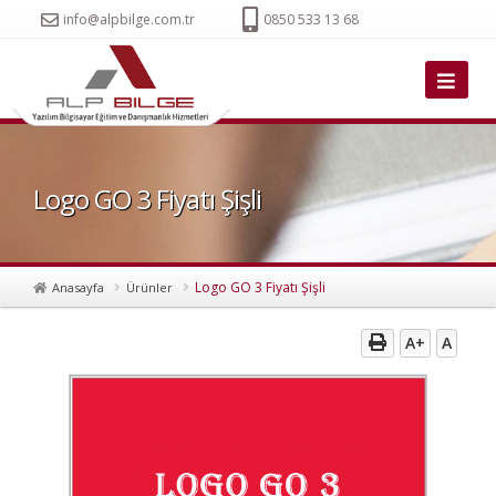
info@alpbilge.com.tr
0850 533 13 68
Logo GO 3 Fiyatı Şişli
Logo GO 3 Fiyatı Şişli
Anasayfa
Ürünler
A+
A