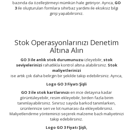
bazında da özelleştirmeyi mümkün hale getiriyor. Ayrıca,
GO
3
ile oluşturulan formlara sihirbaz yardımı ile eksiksiz bilgi
girişi yapabilirsiniz.
Stok Operasyonlarınızı Denetim
Altına Alın
GO 3 ile anlık stok durumunuzu
izleyebilir,
stok
seviyelerinizi
rahatlıkla kontrol altına alabilirsiniz.
Stok
maliyetlerinizi
ise artık çok daha belirgin bir şekilde takip edebilirsiniz. Ayrıca,
Logo GO 3 Fiyatı Şişli
GO 3 ile stok kartlarınızı
en ince detayına kadar
görüntüleyebilir, resim ekleyebilir, birden fazla birim
tanımlayabilirsiniz. Sınırsız sayıda barkod tanımlarken,
ürünlerinize seri ve lot numarası da ekleyebilirsiniz.
Maliyetlendirme yönteminizi seçerek malzeme bazlı maliyetinizi
takip edebilirsiniz.
Logo GO 3 Fiyatı Şişli,