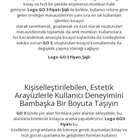
kolay ve hızlı bir şekilde erişimenizi mümkün hale
getiriyor.
Logo GO 3 Fiyatı Şişli
ile birlikte, kullanıcı rolüne göre
gelen öndeğer masaüstlerinin yanı sıra en sık kullanılan
işlemleri kısayol
olarak tanımlamak, gruplamak ve özel olarak oluşturulan
masaüstlerinde toplamak da artık mümkün. Kullanıcılara
hız kazandırmak amacıyla kısayol tuşlarında da özelleştirme
imkânı sunan
GO 3
, oluşturulan kısayol komutlarında da
değişiklik yapma olanağı sağlıyor.
Logo GO 3 Fiyatı Şişli
Kişiselleştirilebilen, Estetik
Arayüzlerle Kullanıcı Deneyimini
Bambaşka Bir Boyuta Taşıyın
GO 3
içinde yer alan formlara yeni alanlar ekleyebilir, bu
alanlarla listelerde kolayca arama yapabilirsiniz.
Logo GO3
Fiyatı
bu
özellikleri, programlama dili bilmeye gerek duymadan kolay ve
hızlı görsel uyarlama ile geliştirilen formları kullanıcı