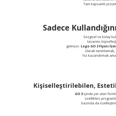
Tam kapsamlı çözü
Sadece Kullandığın
Sezgisel ve kolay kull
tasarımı, kişiselleş
getiriyor.
Logo GO 3 Fiyatı İzm
olarak tanımlamak, 
hız kazandırmak amac
Kişiselleştirilebilen, Est
GO 3
içinde yer alan forml
özellikleri, program
bazında da özelleştir