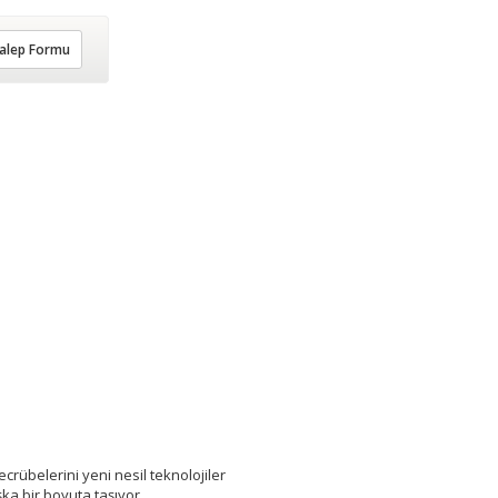
alep Formu
ecrübelerini yeni nesil teknolojiler
ka bir boyuta taşıyor.