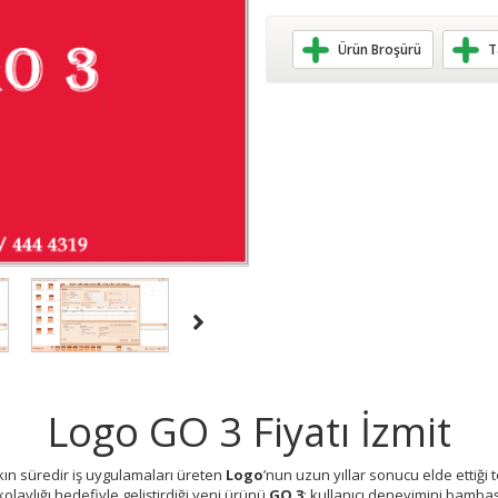
Ürün Broşürü
T
Logo GO 3 Fiyatı İzmit
şkın süredir iş uygulamaları üreten
Logo
’nun uzun yıllar sonucu elde ettiği t
olaylığı hedefiyle geliştirdiği yeni ürünü
GO 3
; kullanıcı deneyimini bambaş