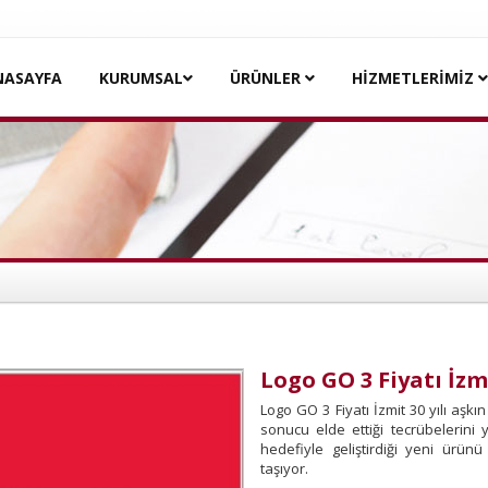
NASAYFA
KURUMSAL
ÜRÜNLER
HİZMETLERİMİZ
Logo GO 3 Fiyatı İzm
Logo GO 3 Fiyatı İzmit 30 yılı aşkı
sonucu elde ettiği tecrübelerini y
hedefiyle geliştirdiği yeni ürü
taşıyor.