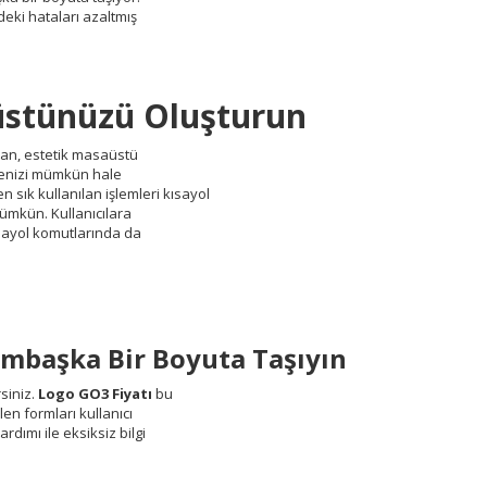
rdeki hataları azaltmış
aüstünüzü Oluşturun
an, estetik masaüstü
işimenizi mümkün hale
n sık kullanılan işlemleri kısayol
ümkün. Kullanıcılara
ısayol komutlarında da
Bambaşka Bir Boyuta Taşıyın
siniz.
Logo GO3 Fiyatı
bu
en formları kullanıcı
rdımı ile eksiksiz bilgi