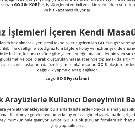
m sunan
GO 3
ile
KOBİ
’ler, iş süreçlerini verimli ve etkin yönetirken süreçle
ve hız kazanmış oluyorlar.
ız İşlemleri İçeren Kendi Mas
anım baz alınarak, yeni nesil teknolojilerle geliştirilen
GO 3
’ün göz yormay
tirilebilme özelliği ile istediğiniz tüm bilgilere kolay ve hızlı bir şekilde er
it
ile birlikte, kullanıcı rolüne göre gelen öndeğer masaüstlerinin yanı sıra e
gruplamak ve özel olarak oluşturulan masaüstlerinde toplamak da artık m
ıyla kısayol tuşlarında da özelleştirme imkânı sunan
GO 3
, oluşturulan k
değişiklik yapma olanağı sağlıyor.
Logo GO 3 Fiyatı İzmit
etik Arayüzlerle Kullanıcı Deneyimini 
ara yeni alanlar ekleyebilir, bu alanlarla listelerde kolayca arama yapabilir
lama dili bilmeye gerek duymadan kolay ve hızlı görsel uyarlama ile geliştiril
meyi mümkün hale getiriyor. Ayrıca,
GO 3
ile oluşturulan formlara sihirbaz ya
girişi yapabilirsiniz.