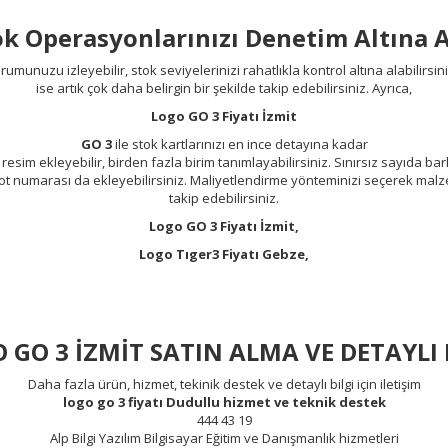
ok Operasyonlarınızı Denetim Altına A
rumunuzu izleyebilir, stok seviyelerinizi rahatlıkla kontrol altına alabilirsini
ise artık çok daha belirgin bir şekilde takip edebilirsiniz. Ayrıca,
Logo GO 3 Fiyatı İzmit
GO 3
ile stok kartlarınızı en ince detayına kadar
 resim ekleyebilir, birden fazla birim tanımlayabilirsiniz. Sınırsız sayıda b
lot numarası da ekleyebilirsiniz. Maliyetlendirme yönteminizi seçerek malz
takip edebilirsiniz.
Logo GO 3 Fiyatı İzmit,
Logo Tıger3 Fiyatı Gebze,
 GO 3 İZMİT SATIN ALMA VE DETAYLI 
Daha fazla ürün, hizmet, tekinik destek ve detaylı bilgi için iletişim
logo go 3 fiyatı Dudullu hizmet ve teknik destek
444 43 19
Alp Bilgi Yazılım Bilgisayar Eğitim ve Danışmanlık hizmetleri