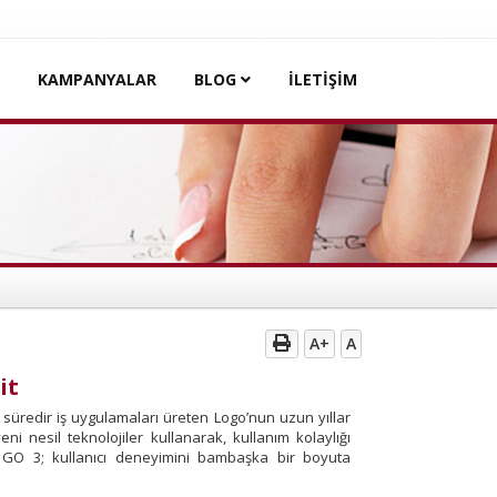
KAMPANYALAR
BLOG
İLETİŞİM
A+
A
it
n süredir iş uygulamaları üreten Logo’nun uzun yıllar
eni nesil teknolojiler kullanarak, kullanım kolaylığı
nü GO 3; kullanıcı deneyimini bambaşka bir boyuta