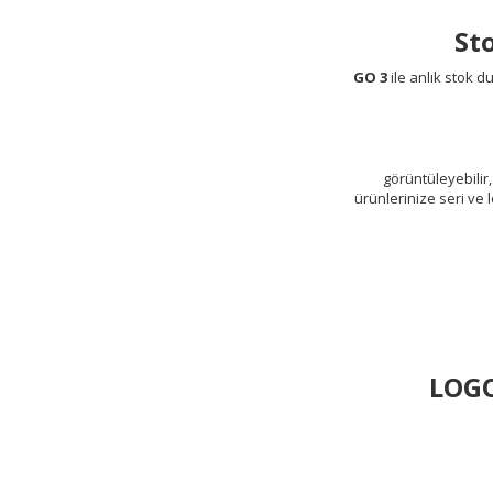
St
GO 3
ile anlık stok du
görüntüleyebilir,
ürünlerinize seri ve 
LOGO