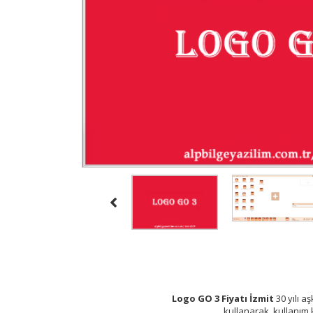
Logo GO 3 Fiyatı İzmit
30 yılı a
kullanarak, kullanım k