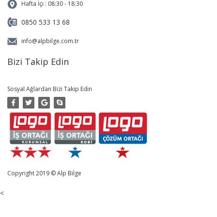
Hafta İçi : 08:30 - 18:30
0850 533 13 68
info@alpbilge.com.tr
Bizi Takip Edin
Sosyal Ağlardan Bizi Takip Edin
Copyright 2019 © Alp Bilge
Yazılım Eğitim ve Danışmanlık
Hizmetleri |
Logo Destek
-
<
Logo Bayi