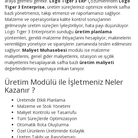
araya gelmesi gerekir.
Logo Tiger 3 ERP
Çözümlerinden
Logo
Tiger 3 Enterprise
, üretim süreçlerinizi optimize ederek safha
bazlı yönetmenizi, takip etmenizi ve raporlamanızı sağlıyor.
Malzeme ve operasyonlara kalite kontrol sonuçlarının
girilmesiyle üretim süreçleri İyileştiriliyor, hata payı düşürülüyor.
Logo Tiger 3 Enterprise’ın sunduğu
üretim planlama
yöntemleri, gerekli malzeme ihtiyaçlarını hesaplıyor, makinelerin
verimliliğini yönetiyor ve siparişlerin zamanında teslim edilmesini
sağlıyor.
Maliyet Muhasebesi
modülü ise malzeme
maliyetlerini, genel gider maliyetlerini, istasyon ve işçilik
maliyetlerini hesaplayarak safha bazlı
üretim maliyeti
değerlendirmesi yapmaya imkan tanıyor.
Üretim Modülü ile İşletmeniz Neler
Kazanır ?
Üretimde Etkili Planlama
Malzeme ve Stok Yönetimi
Maliyet Kontrolü ve Tasarrufu
Tüm Süreçlerde Optimizasyon
Otomatik Rota Oluşturma
Özel Ürünlerin Üretiminde Kolaylık
Üretim Takibi ve Raporlaması