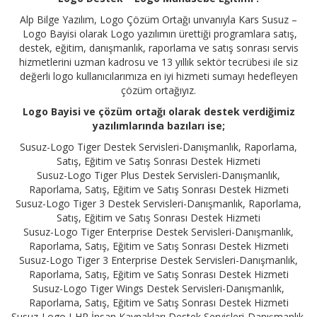
Alp Bilge Yazılım, Logo Çözüm Ortağı unvanıyla Kars Susuz –
Logo Bayisi olarak Logo yazılımın ürettiği programlara satış,
destek, eğitim, danışmanlık, raporlama ve satış sonrası servis
hizmetlerini uzman kadrosu ve 13 yıllık sektör tecrübesi ile siz
değerli logo kullanıcılarımıza en iyi hizmeti sumayı hedefleyen
çözüm ortağıyız.
Logo Bayisi ve çözüm ortağı olarak destek verdiğimiz
yazılımlarında bazıları ise;
Susuz-Logo Tiger Destek Servisleri-Danışmanlık, Raporlama,
Satış, Eğitim ve Satış Sonrası Destek Hizmeti
Susuz-Logo Tiger Plus Destek Servisleri-Danışmanlık,
Raporlama, Satış, Eğitim ve Satış Sonrası Destek Hizmeti
Susuz-Logo Tiger 3 Destek Servisleri-Danışmanlık, Raporlama,
Satış, Eğitim ve Satış Sonrası Destek Hizmeti
Susuz-Logo Tiger Enterprise Destek Servisleri-Danışmanlık,
Raporlama, Satış, Eğitim ve Satış Sonrası Destek Hizmeti
Susuz-Logo Tiger 3 Enterprise Destek Servisleri-Danışmanlık,
Raporlama, Satış, Eğitim ve Satış Sonrası Destek Hizmeti
Susuz-Logo Tiger Wings Destek Servisleri-Danışmanlık,
Raporlama, Satış, Eğitim ve Satış Sonrası Destek Hizmeti
Susuz-Logo J-HR İnsan Kaynakları Destek Servisleri-Danışmanlık,