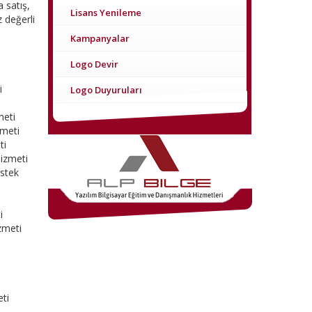
 satış,
Lisans Yenileme
 değerli
Kampanyalar
Logo Devir
i
Logo Duyuruları
meti
zmeti
ti
Hizmeti
estek
i
zmeti
i
ti