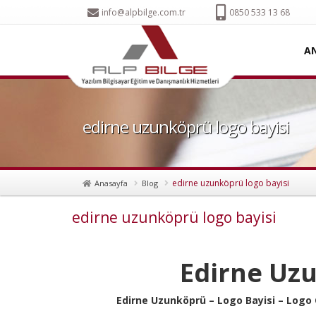
info@alpbilge.com.tr
0850 533 13 68
A
edirne uzunköprü logo bayisi
edirne uzunköprü logo bayisi
Anasayfa
Blog
edirne uzunköprü logo bayisi
Edirne Uz
Edirne Uzunköprü – Logo Bayisi – Logo 