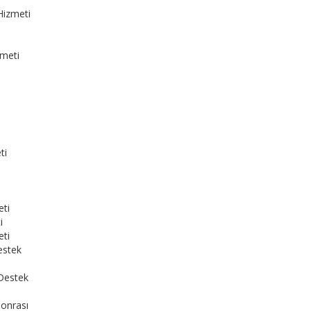
Hizmeti
zmeti
ti
i
eti
i
eti
estek
Destek
Sonrası