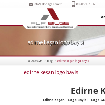
info@alpbilge.com.tr
0850 533 13 68
A
edirne keşan logo bayisi
edirne keşan logo bayisi
Anasayfa
Blog
edirne keşan logo bayisi
Edirne 
Edirne Keşan – Logo Bayisi – Logo G