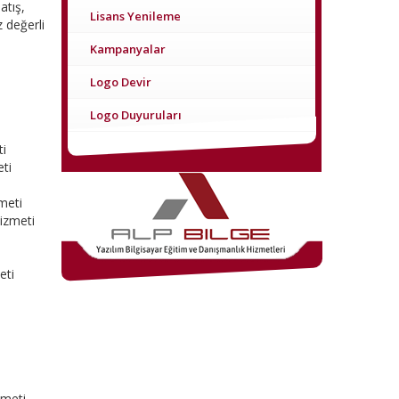
atış,
Lisans Yenileme
 değerli
Kampanyalar
Logo Devir
Logo Duyuruları
ti
eti
meti
izmeti
eti
zmeti