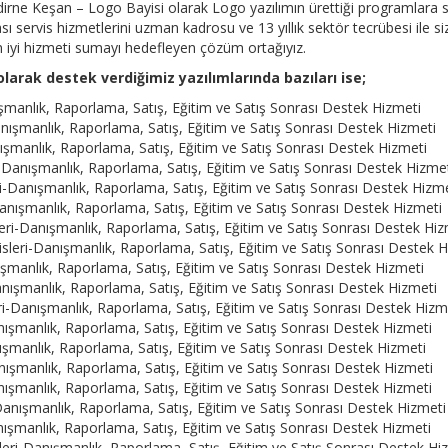
irne Keşan – Logo Bayisi olarak Logo yazılımın ürettiği programlara s
 servis hizmetlerini uzman kadrosu ve 13 yıllık sektör tecrübesi ile siz
en iyi hizmeti sumayı hedefleyen çözüm ortağıyız.
larak destek verdiğimiz yazılımlarında bazıları ise;
manlık, Raporlama, Satış, Eğitim ve Satış Sonrası Destek Hizmeti
nışmanlık, Raporlama, Satış, Eğitim ve Satış Sonrası Destek Hizmeti
şmanlık, Raporlama, Satış, Eğitim ve Satış Sonrası Destek Hizmeti
-Danışmanlık, Raporlama, Satış, Eğitim ve Satış Sonrası Destek Hizme
i-Danışmanlık, Raporlama, Satış, Eğitim ve Satış Sonrası Destek Hizm
nışmanlık, Raporlama, Satış, Eğitim ve Satış Sonrası Destek Hizmeti
ri-Danışmanlık, Raporlama, Satış, Eğitim ve Satış Sonrası Destek Hiz
leri-Danışmanlık, Raporlama, Satış, Eğitim ve Satış Sonrası Destek H
şmanlık, Raporlama, Satış, Eğitim ve Satış Sonrası Destek Hizmeti
nışmanlık, Raporlama, Satış, Eğitim ve Satış Sonrası Destek Hizmeti
i-Danışmanlık, Raporlama, Satış, Eğitim ve Satış Sonrası Destek Hizm
ışmanlık, Raporlama, Satış, Eğitim ve Satış Sonrası Destek Hizmeti
şmanlık, Raporlama, Satış, Eğitim ve Satış Sonrası Destek Hizmeti
nışmanlık, Raporlama, Satış, Eğitim ve Satış Sonrası Destek Hizmeti
ışmanlık, Raporlama, Satış, Eğitim ve Satış Sonrası Destek Hizmeti
nışmanlık, Raporlama, Satış, Eğitim ve Satış Sonrası Destek Hizmeti
ışmanlık, Raporlama, Satış, Eğitim ve Satış Sonrası Destek Hizmeti
ri-Danışmanlık, Raporlama, Satış, Eğitim ve Satış Sonrası Destek Hi