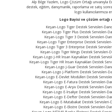
Alp Bilge Yazılım, Logo Çözüm Ortağı unvanıyla Ed
destek, eğitim, danışmanlık, raporlama ve satış sonrası
logo kullanıcılarımıza 
Logo Bayisi ve çözüm ortağı o
Keşan-Logo Tiger Destek Servisleri-Danış
Keşan-Logo Tiger Plus Destek Servisleri-Da
Keşan-Logo Tiger 3 Destek Servisleri-Danı
Keşan-Logo Tiger Enterprise Destek Servisleri
Keşan-Logo Tiger 3 Enterprise Destek Servisler
Keşan-Logo Tiger Wings Destek Servisleri-Da
Keşan-Logo J-HR İnsan Kaynakları Destek Servisle
Keşan-Logo Tiger HR İnsan Kaynakları Destek Servis
Keşan-Logo J-Guar Destek Servisleri-Danı
Keşan-Logo J-Platform Destek Servisleri-Da
Keşan-Logo E-Devlet Modülleri Destek Servisler
Keşan-Logo E-Fatura Destek Servisleri-Dan
Keşan-Logo E-Arşiv Destek Servisleri-Danı
Keşan-Logo E-İrsaliye Destek Servisleri-Da
Keşan-Logo E-Defter Destek Servisleri-Dan
Keşan-Logo E-Mutabakat Destek Servisleri-Da
Keşan-Logo E-Ekstre Destek Servisleri-Dan
Keşan-Logo MT940 Banka Ekstresi Destek Servisle