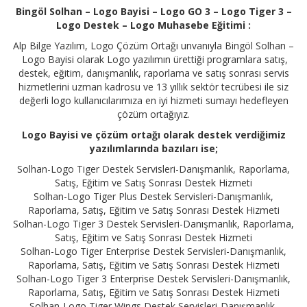
Bingöl Solhan – Logo Bayisi – Logo GO 3 – Logo Tiger 3 –
Logo Destek – Logo Muhasebe Eğitimi :
Alp Bilge Yazılım, Logo Çözüm Ortağı unvanıyla Bingöl Solhan –
Logo Bayisi olarak Logo yazılımın ürettiği programlara satış,
destek, eğitim, danışmanlık, raporlama ve satış sonrası servis
hizmetlerini uzman kadrosu ve 13 yıllık sektör tecrübesi ile siz
değerli logo kullanıcılarımıza en iyi hizmeti sumayı hedefleyen
çözüm ortağıyız.
Logo Bayisi ve çözüm ortağı olarak destek verdiğimiz
yazılımlarında bazıları ise;
Solhan-Logo Tiger Destek Servisleri-Danışmanlık, Raporlama,
Satış, Eğitim ve Satış Sonrası Destek Hizmeti
Solhan-Logo Tiger Plus Destek Servisleri-Danışmanlık,
Raporlama, Satış, Eğitim ve Satış Sonrası Destek Hizmeti
Solhan-Logo Tiger 3 Destek Servisleri-Danışmanlık, Raporlama,
Satış, Eğitim ve Satış Sonrası Destek Hizmeti
Solhan-Logo Tiger Enterprise Destek Servisleri-Danışmanlık,
Raporlama, Satış, Eğitim ve Satış Sonrası Destek Hizmeti
Solhan-Logo Tiger 3 Enterprise Destek Servisleri-Danışmanlık,
Raporlama, Satış, Eğitim ve Satış Sonrası Destek Hizmeti
Solhan-Logo Tiger Wings Destek Servisleri-Danışmanlık,