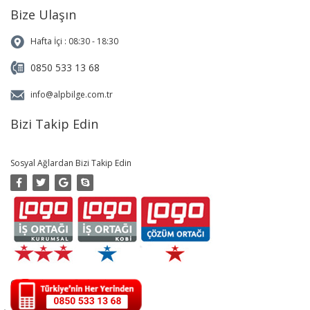
Bize Ulaşın
Hafta İçi : 08:30 - 18:30
0850 533 13 68
info@alpbilge.com.tr
Bizi Takip Edin
Sosyal Ağlardan Bizi Takip Edin
Copyright 2019 © Alp Bilge
Yazılım Eğitim ve Danışmanlık
Hizmetleri |
Logo Destek
-