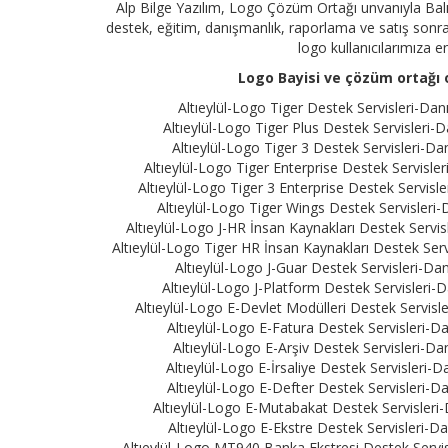
Alp Bilge Yazılım, Logo Çözüm Ortağı unvanıyla Balık
destek, eğitim, danışmanlık, raporlama ve satış sonrası
logo kullanıcılarımıza 
Logo Bayisi ve çözüm ortağı o
Altıeylül-Logo Tiger Destek Servisleri-Da
Altıeylül-Logo Tiger Plus Destek Servisleri-
Altıeylül-Logo Tiger 3 Destek Servisleri-D
Altıeylül-Logo Tiger Enterprise Destek Servisle
Altıeylül-Logo Tiger 3 Enterprise Destek Servisl
Altıeylül-Logo Tiger Wings Destek Servisleri
Altıeylül-Logo J-HR İnsan Kaynakları Destek Servi
Altıeylül-Logo Tiger HR İnsan Kaynakları Destek Ser
Altıeylül-Logo J-Guar Destek Servisleri-Da
Altıeylül-Logo J-Platform Destek Servisleri-
Altıeylül-Logo E-Devlet Modülleri Destek Servisl
Altıeylül-Logo E-Fatura Destek Servisleri-D
Altıeylül-Logo E-Arşiv Destek Servisleri-D
Altıeylül-Logo E-İrsaliye Destek Servisleri-
Altıeylül-Logo E-Defter Destek Servisleri-D
Altıeylül-Logo E-Mutabakat Destek Servisleri-
Altıeylül-Logo E-Ekstre Destek Servisleri-D
Altıeylül-Logo MT940 Banka Ekstresi Destek Servis