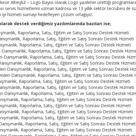
esir Altıeylül – Logo Bayisi olarak Logo yazılımın ürettiği programlara
 servis hizmetlerini uzman kadrosu ve 13 yıllık sektör tecrübesi ile siz
en iyi hizmeti sumayı hedefleyen çözüm ortağıyız.
larak destek verdiğimiz yazılımlarında bazıları ise;
nışmanlık, Raporlama, Satış, Eğitim ve Satış Sonrası Destek Hizmeti
Danışmanlık, Raporlama, Satış, Eğitim ve Satış Sonrası Destek Hizmeti
anışmanlık, Raporlama, Satış, Eğitim ve Satış Sonrası Destek Hizmeti
ri-Danışmanlık, Raporlama, Satış, Eğitim ve Satış Sonrası Destek Hizme
eri-Danışmanlık, Raporlama, Satış, Eğitim ve Satış Sonrası Destek Hizm
-Danışmanlık, Raporlama, Satış, Eğitim ve Satış Sonrası Destek Hizmeti
sleri-Danışmanlık, Raporlama, Satış, Eğitim ve Satış Sonrası Destek Hi
visleri-Danışmanlık, Raporlama, Satış, Eğitim ve Satış Sonrası Destek 
nışmanlık, Raporlama, Satış, Eğitim ve Satış Sonrası Destek Hizmeti
Danışmanlık, Raporlama, Satış, Eğitim ve Satış Sonrası Destek Hizmeti
eri-Danışmanlık, Raporlama, Satış, Eğitim ve Satış Sonrası Destek Hiz
anışmanlık, Raporlama, Satış, Eğitim ve Satış Sonrası Destek Hizmeti
anışmanlık, Raporlama, Satış, Eğitim ve Satış Sonrası Destek Hizmeti
Danışmanlık, Raporlama, Satış, Eğitim ve Satış Sonrası Destek Hizmeti
anışmanlık, Raporlama, Satış, Eğitim ve Satış Sonrası Destek Hizmeti
Danışmanlık, Raporlama, Satış, Eğitim ve Satış Sonrası Destek Hizmet
anışmanlık, Raporlama, Satış, Eğitim ve Satış Sonrası Destek Hizmeti
leri-Danışmanlık, Raporlama, Satış, Eğitim ve Satış Sonrası Destek H