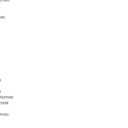
eti
i
i
Hizmeti
estek
nrası