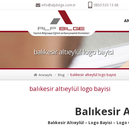
info@alpbilge.com.tr
0850 533 13 68
A
balıkesir altıeylül logo bayisi
balıkesir altıeylül logo bayisi
Anasayfa
Blog
balıkesir altıeylül logo bayisi
Balıkesir 
Balıkesir Altıeylül – Logo Bayisi – Log