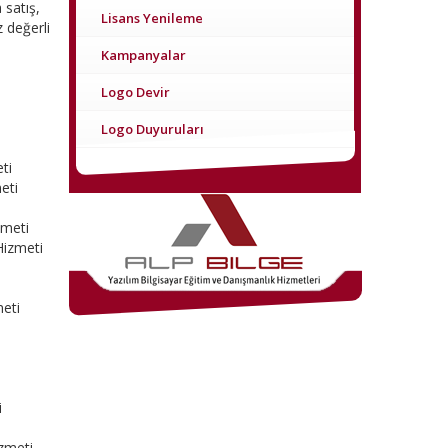
 satış,
Lisans Yenileme
 değerli
Kampanyalar
Logo Devir
Logo Duyuruları
ti
eti
zmeti
Hizmeti
meti
i
izmeti