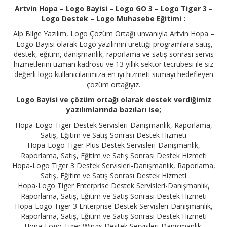
Artvin Hopa – Logo Bayisi – Logo GO 3 – Logo Tiger 3 –
Logo Destek – Logo Muhasebe Eğitimi :
Alp Bilge Yazılım, Logo Çözüm Ortağı unvanıyla Artvin Hopa –
Logo Bayisi olarak Logo yazılımın ürettiği programlara satış,
destek, eğitim, danışmanlık, raporlama ve satış sonrası servis
hizmetlerini uzman kadrosu ve 13 yıllık sektör tecrübesi ile siz
değerli logo kullanıcılarımıza en iyi hizmeti sumayı hedefleyen
çözüm ortağıyız.
Logo Bayisi ve çözüm ortağı olarak destek verdiğimiz
yazılımlarında bazıları ise;
Hopa-Logo Tiger Destek Servisleri-Danışmanlık, Raporlama,
Satış, Eğitim ve Satış Sonrası Destek Hizmeti
Hopa-Logo Tiger Plus Destek Servisleri-Danışmanlık,
Raporlama, Satış, Eğitim ve Satış Sonrası Destek Hizmeti
Hopa-Logo Tiger 3 Destek Servisleri-Danışmanlık, Raporlama,
Satış, Eğitim ve Satış Sonrası Destek Hizmeti
Hopa-Logo Tiger Enterprise Destek Servisleri-Danışmanlık,
Raporlama, Satış, Eğitim ve Satış Sonrası Destek Hizmeti
Hopa-Logo Tiger 3 Enterprise Destek Servisleri-Danışmanlık,
Raporlama, Satış, Eğitim ve Satış Sonrası Destek Hizmeti
Hopa-Logo Tiger Wings Destek Servisleri-Danışmanlık,