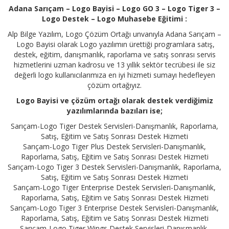
Adana Sarıçam – Logo Bayisi – Logo GO 3 – Logo Tiger 3 –
Logo Destek – Logo Muhasebe Eğitimi :
Alp Bilge Yazılım, Logo Çözüm Ortağı unvanıyla Adana Sarıçam –
Logo Bayisi olarak Logo yazılımın ürettiği programlara satış,
destek, eğitim, danışmanlık, raporlama ve satış sonrası servis
hizmetlerini uzman kadrosu ve 13 yıllık sektör tecrübesi ile siz
değerli logo kullanıcılarımıza en iyi hizmeti sumayı hedefleyen
çözüm ortağıyız.
Logo Bayisi ve çözüm ortağı olarak destek verdiğimiz
yazılımlarında bazıları ise;
Sarıçam-Logo Tiger Destek Servisleri-Danışmanlık, Raporlama,
Satış, Eğitim ve Satış Sonrası Destek Hizmeti
Sarıçam-Logo Tiger Plus Destek Servisleri-Danışmanlık,
Raporlama, Satış, Eğitim ve Satış Sonrası Destek Hizmeti
Sarıçam-Logo Tiger 3 Destek Servisleri-Danışmanlık, Raporlama,
Satış, Eğitim ve Satış Sonrası Destek Hizmeti
Sarıçam-Logo Tiger Enterprise Destek Servisleri-Danışmanlık,
Raporlama, Satış, Eğitim ve Satış Sonrası Destek Hizmeti
Sarıçam-Logo Tiger 3 Enterprise Destek Servisleri-Danışmanlık,
Raporlama, Satış, Eğitim ve Satış Sonrası Destek Hizmeti
Sarıçam-Logo Tiger Wings Destek Servisleri-Danışmanlık,