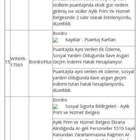
sicillerin puantajında eksik gün nedeni
girilmiş ise siciller Aylık Prim Ve Hizmet
Belgesinde 2 satır olarak listeleniyordu,
düzeltildi.
Bordro
Kayıtlar - Puantaj Kartları
Puantajda Ayni Verilen Ek Ödeme,
Sosyal Yardım Olduğunda İlave Asgari
WINHR-
15
BordroPlus
Geçim İndirimi Hatalı Hesaplanıyor.
17569
Puantajda ayni verilen ek ödeme, sosyal
yardım olduğunda ilave asgari geçim
indirimi tutarı hatalı hesaplanıyordu,
düzeltildi.
Bordro
Sosyal Sigorta Bildirgeleri - Aylık
Prim ve Hizmet Belgesi
Aylık Prim ve Hizmet Belgesi Ekrana
Alındığında Ar-geli Personeller 5510 Sayılı
Kanundan Yararlanmasına Rağmen Ar-