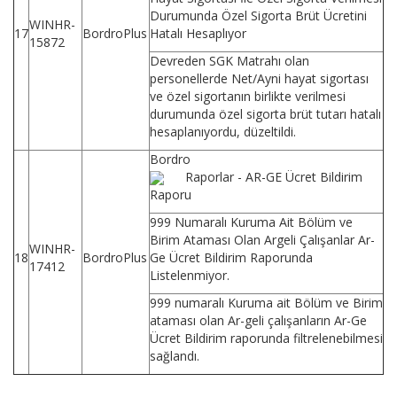
Durumunda Özel Sigorta Brüt Ücretini
WINHR-
17
BordroPlus
Hatalı Hesaplıyor
15872
Devreden SGK Matrahı olan
personellerde Net/Ayni hayat sigortası
ve özel sigortanın birlikte verilmesi
durumunda özel sigorta brüt tutarı hatalı
hesaplanıyordu, düzeltildi.
Bordro
Raporlar - AR-GE Ücret Bildirim
Raporu
999 Numaralı Kuruma Ait Bölüm ve
Birim Ataması Olan Argeli Çalışanlar Ar-
WINHR-
18
BordroPlus
Ge Ücret Bildirim Raporunda
17412
Listelenmiyor.
999 numaralı Kuruma ait Bölüm ve Birim
ataması olan Ar-geli çalışanların Ar-Ge
Ücret Bildirim raporunda filtrelenebilmesi
sağlandı.