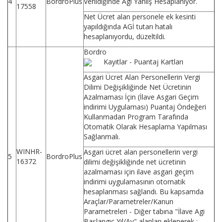
4
BordroPlus
Verildiğinde Agi Yanlış Hesaplanıyor.
17558
Net Ücret alan personele ek kesinti
yapıldığında AGİ tutarı hatalı
hesaplanıyordu, düzeltildi.
Bordro
Kayıtlar - Puantaj Kartları
Asgari Ücret Alan Personellerin Vergi
Dilimi Değişikliğinde Net Ücretinin
Azalmaması İçin (İlave Asgari Geçim
indirimi Uygulaması) Puantaj Öndeğeri
Kullanmadan Program Tarafında
Otomatik Olarak Hesaplama Yapılması
Sağlanmalı.
WINHR-
Asgari ücret alan personellerin vergi
5
BordroPlus
16372
dilimi değişikliğinde net ücretinin
azalmaması için ilave asgari geçim
indirimi uygulamasının otomatik
hesaplanması sağlandı. Bu kapsamda
Araçlar/Parametreler/Kanun
Parametreleri - Diğer tabına "İlave Agi
Başlangıç Yıl/Ay" alanları eklenerek ;