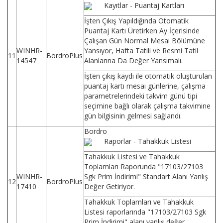
Kayıtlar - Puantaj Kartları
İşten Çıkış Yapıldığında Otomatik
Puantaj Kartı Üretirken Ay İçerisinde
Çalışan Gün Normal Mesai Bölümüne
WINHR-
Yansıyor, Hafta Tatili ve Resmi Tatil
11
BordroPlus
14547
Alanlarına Da Değer Yansımalı.
İşten çıkış kaydı ile otomatik oluşturulan
puantaj kartı mesai günlerine, çalışma
parametrelerindeki takvim günü tipi
seçimine bağlı olarak çalışma takvimine
gün bilgisinin gelmesi sağlandı.
Bordro
Raporlar - Tahakkuk Listesi
Tahakkuk Listesi ve Tahakkuk
Toplamları Raporunda "17103/27103
WINHR-
Sgk Prim İndirimi" Standart Alanı Yanlış
12
BordroPlus
17410
Değer Getiriyor.
Tahakkuk Toplamları ve Tahakkuk
Listesi raporlarında "17103/27103 Sgk
Prim İndirimi" alanı yanlış değer