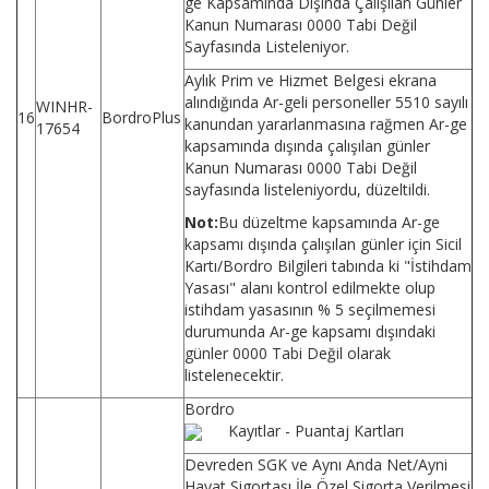
ge Kapsamında Dışında Çalışılan Günler
Kanun Numarası 0000 Tabi Değil
Sayfasında Listeleniyor.
Aylık Prim ve Hizmet Belgesi ekrana
alındığında Ar-geli personeller 5510 sayılı
WINHR-
16
BordroPlus
kanundan yararlanmasına rağmen Ar-ge
17654
kapsamında dışında çalışılan günler
Kanun Numarası 0000 Tabi Değil
sayfasında listeleniyordu, düzeltildi.
Not:
Bu düzeltme kapsamında Ar-ge
kapsamı dışında çalışılan günler için Sicil
Kartı/Bordro Bilgileri tabında ki "İstihdam
Yasası" alanı kontrol edilmekte olup
istihdam yasasının % 5 seçilmemesi
durumunda Ar-ge kapsamı dışındaki
günler 0000 Tabi Değil olarak
listelenecektir.
Bordro
Kayıtlar - Puantaj Kartları
Devreden SGK ve Aynı Anda Net/Ayni
Hayat Sigortası İle Özel Sigorta Verilmesi