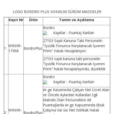
LOGO BORDRO PLUS 4.54.00.00 SÜRÜM MADDELER
Kayıt Nr
Ürün
Tanım ve Açıklama
Bordro
Kayıtlar - Puantaj Kartları
27103 Sayılı Kanuna Tabi Personelin
WINHR-
"İşsizlik Fonunca Karşılanacak İşveren
1
BordroPlus
17458
Primi" Hatalı Hesaplanıyor.
27103 sayılı kanuna tabi personelin
"İşsizlik Fonunca Karşılanacak İşveren
Primi" hatalı hesaplanıyordu, düzeltildi.
Bordro
Kayıtlar - Puantaj Kartları
Ar-ge Kasamında Çalışan Net Ücret Alan
ve Önceki Aylardan Kullanılan Sgk
Matrahı Olan Personellere Ait
Puantajlarda Ar-ge Kapsamında Eksik
WINHR-
Çalışma Var ise Net İstihkak Hatalı
2
BordroPlus