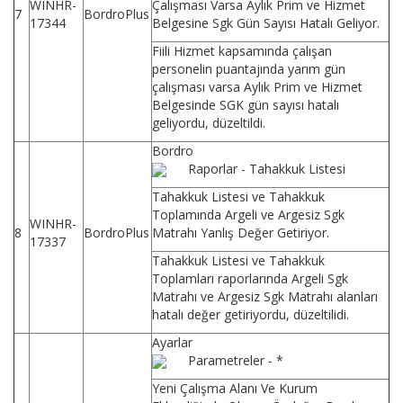
WINHR-
Çalışması Varsa Aylık Prim ve Hizmet
7
BordroPlus
17344
Belgesine Sgk Gün Sayısı Hatalı Geliyor.
Fiili Hizmet kapsamında çalışan
personelin puantajında yarım gün
çalışması varsa Aylık Prim ve Hizmet
Belgesinde SGK gün sayısı hatalı
geliyordu, düzeltildi.
Bordro
Raporlar - Tahakkuk Listesi
Tahakkuk Listesi ve Tahakkuk
Toplamında Argeli ve Argesiz Sgk
WINHR-
8
BordroPlus
Matrahı Yanlış Değer Getiriyor.
17337
Tahakkuk Listesi ve Tahakkuk
Toplamları raporlarında Argeli Sgk
Matrahı ve Argesiz Sgk Matrahı alanları
hatalı değer getiriyordu, düzeltilidi.
Ayarlar
Parametreler - *
Yeni Çalışma Alanı Ve Kurum