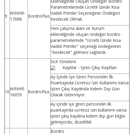
Eklendiğinde Oluşan Öndeğer Bordro
Parametrelerinde Ücretli İzinde Kısa
WINHR-
Vadeli Primler Seçeneğinin Öndeğeri
9
BordroPlus
17088
Kesilecek Olmalı.
Yeni çalışma alanı ve Kurum
eklendiğinde oluşan öndeğer bordro
parametrelerinde "Ücretli İzinde Kısa
Vadeli Primler" seçeneği öndeğerinin
"Kesilecek" gelmesi sağlandı.
Sicil Yönetimi
Kayıtlar - İşten Çıkış Kayıtları
Ay İçinde İşe Giren Personelin İlk
Puantajında Ücretsiz İzin Kullanımı Varsa
WINHR-
İşten Çıkış Kaydında Kıdem Dışı Gün
10
BordroPlus
16059
Olarak Getirmiyor.
Ay içinde işe giren personelin ilk
puantajında ücretsiz izin kullanımı varsa
işten çıkış kaydına kıdem dışı gün bilgisi
gelmiyordu, düzeltildi.
Bordro