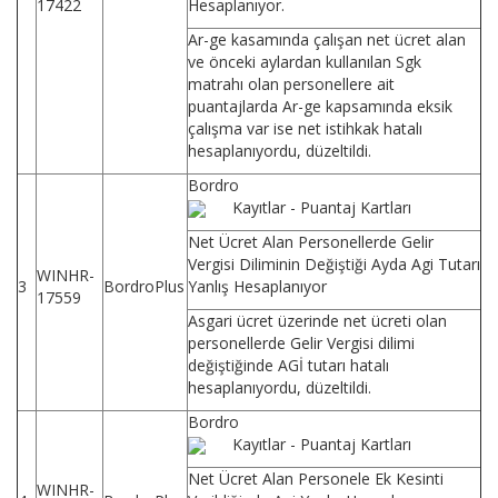
17422
Hesaplanıyor.
Ar-ge kasamında çalışan net ücret alan
ve önceki aylardan kullanılan Sgk
matrahı olan personellere ait
puantajlarda Ar-ge kapsamında eksik
çalışma var ise net istihkak hatalı
hesaplanıyordu, düzeltildi.
Bordro
Kayıtlar - Puantaj Kartları
Net Ücret Alan Personellerde Gelir
Vergisi Diliminin Değiştiği Ayda Agi Tutarı
WINHR-
3
BordroPlus
Yanlış Hesaplanıyor
17559
Asgari ücret üzerinde net ücreti olan
personellerde Gelir Vergisi dilimi
değiştiğinde AGİ tutarı hatalı
hesaplanıyordu, düzeltildi.
Bordro
Kayıtlar - Puantaj Kartları
Net Ücret Alan Personele Ek Kesinti
WINHR-